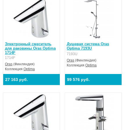
Электронный смеситель
Душевая система Oras
для раковины Oras Optima
Optima 7193U
1714F
7193U
1714F
Oras
(Финляндия)
Oras
(Финляндия)
Коллекция
Optima
Коллекция
Optima
27 163 руб.
99 576 руб.