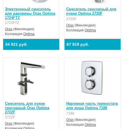
Электронный смеситель
Смеситель сенсорный для
для раковины Oras Optima
кухни Optima 2720F
1724FTZ
2720F
1724FTZ
Oras
(Финляндия)
Oras
(Финляндия)
Коллекция
Optima
Коллекция
Optima
34 921 руб.
67 919 руб.
Смеситель для кухни
Наружная часть термостата
сенсорный Oras Optima
для душа Optima 7188
2722F
7188
2722F
Oras
(Финляндия)
Oras
(Финляндия)
Коллекция
Optima
Коллекция
Optima