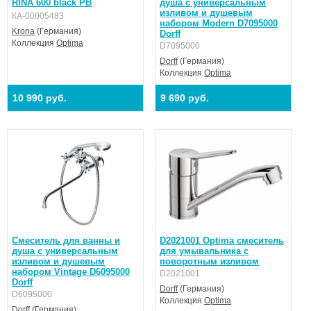
RINA 600 black PB
душа с универсальным
изливом и душевым
КА-00005483
набором Modern D7095000
Krona
(Германия)
Dorff
Коллекция
Optima
D7095000
Dorff
(Германия)
Коллекция
Optima
10 990 руб.
9 690 руб.
Смеситель для ванны и
D2021001 Optima смеситель
душа с универсальным
для умывальника с
изливом и душевым
поворотным изливом
набором Vintage D6095000
D2021001
Dorff
Dorff
(Германия)
D6095000
Коллекция
Optima
Dorff
(Германия)