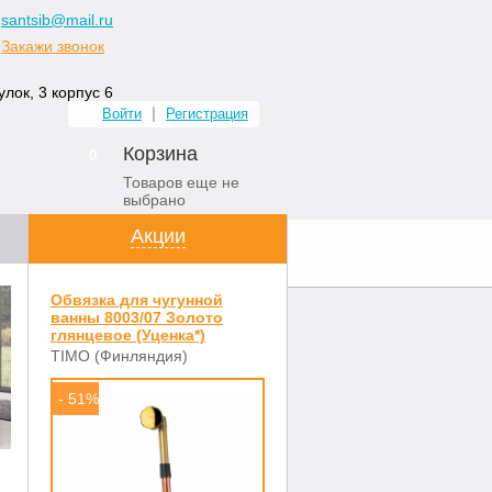
santsib@mail.ru
Закажи звонок
лок, 3 корпус 6
Войти
Регистрация
Корзина
0
Товаров еще не
выбрано
Акции
ных комнат
Контакты
Обвязка для чугунной
ванны 8003/07 Золото
глянцевое (Уценка*)
TIMO (Финляндия)
- 51%