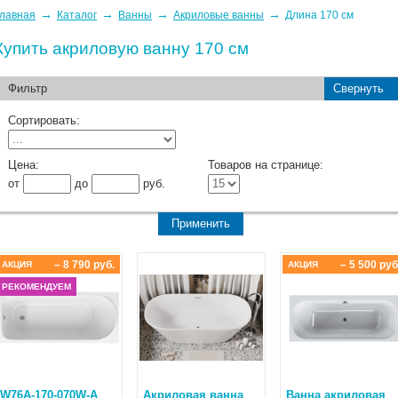
→
→
→
→
лавная
Каталог
Ванны
Акриловые ванны
Длина 170 см
Купить акриловую ванну 170 см
Фильтр
Свернуть
Сортировать:
Цена:
Товаров на странице:
от
до
руб.
– 8 790 руб.
– 5 500 руб
АКЦИЯ
АКЦИЯ
РЕКОМЕНДУЕМ
W76A-170-070W-A
Акриловая ванна
Ванна акриловая