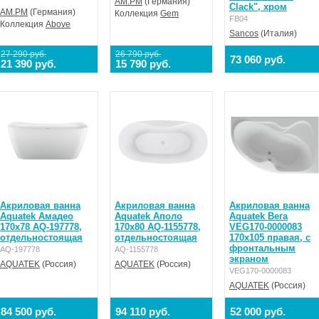
AM.PM
(Германия)
Clack", хром
AM.PM
(Германия)
Коллекция
Gem
FB04
Коллекция
Above
Sancos
(Италия)
27 290 руб.
26 790 руб.
73 060 руб.
21 390 руб.
15 790 руб.
Акриловая ванна
Акриловая ванна
Акриловая ванна
Aquatek Амадео
Aquatek Аполо
Aquatek Вега
170x78 AQ-197778,
170x80 AQ-1155778,
VEG170-0000083
отдельностоящая
отдельностоящая
170x105 правая, с
фронтальным
AQ-197778
AQ-1155778
экраном
AQUATEK
(Россия)
AQUATEK
(Россия)
VEG170-0000083
AQUATEK
(Россия)
84 500 руб.
94 110 руб.
52 000 руб.