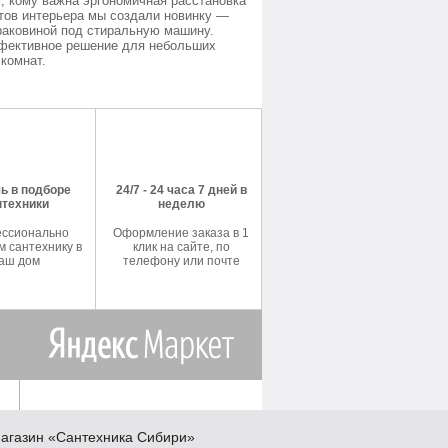
, кому важна эргономичная расстановка
тов интерьера мы создали новинку —
раковиной под стиральную машину.
фективное решение для небольших
комнат.
ь в подборе
24/7 - 24 часа 7 дней в
нтехники
неделю
ссионально
Оформление заказа в 1
 сантехнику в
клик на сайте, по
аш дом
телефону или почте
агазин
«Сантехника
Сибири»