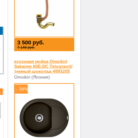
3 500 руб.
7 146 руб.
кухонная мойка Omoikiri
Sakaime 60E-DC Tetogranit/
темный шоколад 4993205
Omoikiri (Япония)
- 34%
.