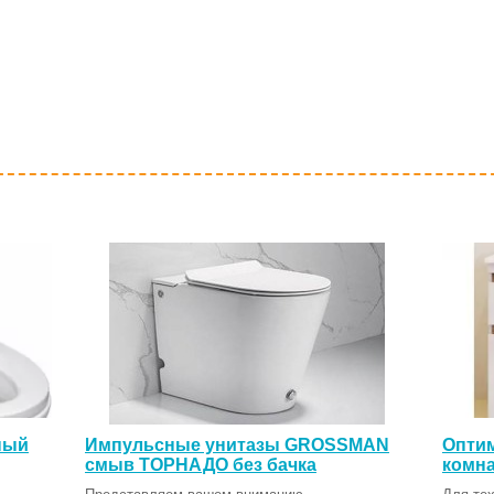
ный
Импульсные унитазы GROSSMAN
Оптим
смыв ТОРНАДО без бачка
комна