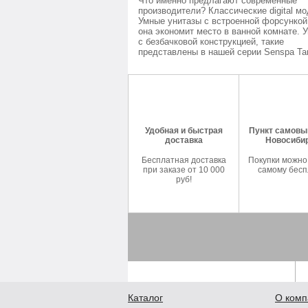
Что именно предлагают современные
производители? Классические digital мо
Умные унитазы с встроенной форсункой
она экономит место в ванной комнате. 
с безбачковой конструкцией, такие
представлены в нашей серии Senspa Tan
Удобная и быстрая
Пункт самовыв
доставка
Новосиби
Бесплатная доставка
Покупки можно
при заказе от 10 000
самому бесп
руб!
Каталог
О комп