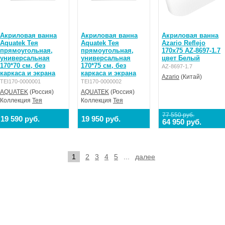
Акриловая ванна
Акриловая ванна
Акриловая ванна
Aquatek Тея
Aquatek Тея
Azario Reflejo
прямоугольная,
прямоугольная,
170х75 AZ-8697-1.7
универсальная
универсальная
цвет Белый
170*70 см, без
170*75 см, без
AZ-8697-1.7
каркаса и экрана
каркаса и экрана
Azario
(Китай)
TEI170-0000001
TEI170-0000002
AQUATEK
(Россия)
AQUATEK
(Россия)
Коллекция
Тея
Коллекция
Тея
77 550 руб.
19 590 руб.
19 950 руб.
64 950 руб.
1
2
3
4
5
...
далее