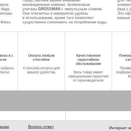
Представляем вашем вниманию
Для тех
дели.
инновационные новинки, безбачковые
элемен
 биде,
унитазы
GROSSMAN
с импульсным сливом.
база с 
Унитазы
Они элегантны и невероятно удобны
Это эф
в использовании, кроме того позволяют
ванных 
kless.
существенно сэкономить на потреблении воды.
оза в г.
Оплата любым
Качественное
Помош
рске
способом
гарантийное
са
обслуживание
 забрать
4 способа оплаты для
Профе
латно
вашего удобства
Весь товар имеет
подберем
официальную гарантию
В
от производителя
ании
Вопрос-ответ
Интернет м