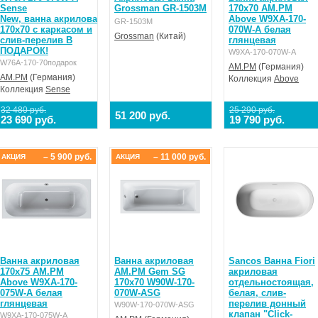
Sense
Grossman GR-1503M
170х70 AM.PM
New, ванна акриловая A0
Above W9XA-170-
GR-1503M
170x70 с каркасом и
070W-A белая
Grossman
(Китай)
слив-перелив В
глянцевая
ПОДАРОК!
W9XA-170-070W-A
W76A-170-70подарок
AM.PM
(Германия)
AM.PM
(Германия)
Коллекция
Above
Коллекция
Sense
32 480 руб.
25 290 руб.
51 200 руб.
23 690 руб.
19 790 руб.
– 5 900 руб.
– 11 000 руб.
АКЦИЯ
АКЦИЯ
Ванна акриловая
Ванна акриловая
Sancos Ванна Fiori
170х75 AM.PM
AM.PM Gem SG
акриловая
Above W9XA-170-
170x70 W90W-170-
отдельностоящая,
075W-A белая
070W-ASG
белая, слив-
глянцевая
перелив донный
W90W-170-070W-ASG
клапан "Click-
W9XA-170-075W-A