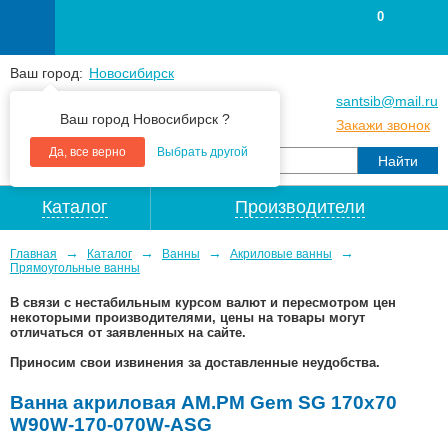
0
Ваш город:
Новосибирск
+7
(383
) 383 25 15
santsib@mail.ru
Ваш город Новосибирск ?
+7
(383
) 213 79 30
Закажи звонок
Да, все верно
Выбрать другой
Каталог
Производители
→
→
→
→
Главная
Каталог
Ванны
Акриловые ванны
Прямоугольные ванны
В связи с нестабильным курсом валют и пересмотром цен
некоторыми производителями, цены на товары могут
отличаться от заявленных на сайте.
Приносим свои извинения за доставленные неудобства.
Ванна акриловая AM.PM Gem SG 170x70
W90W-170-070W-ASG