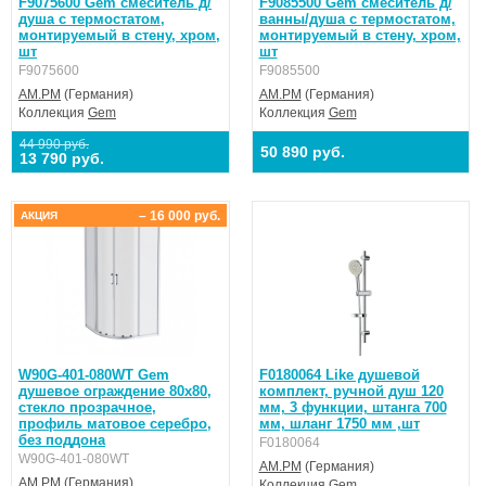
F9075600 Gem смеситель д/
F9085500 Gem смеситель д/
душа с термостатом,
ванны/душа с термостатом,
монтируемый в стену, хром,
монтируемый в стену, хром,
шт
шт
F9075600
F9085500
AM.PM
(Германия)
AM.PM
(Германия)
Коллекция
Gem
Коллекция
Gem
44 990 руб.
50 890 руб.
13 790 руб.
– 16 000 руб.
АКЦИЯ
W90G-401-080WT Gem
F0180064 Like душевой
душевое ограждение 80х80,
комплект, ручной душ 120
стекло прозрачное,
мм, 3 функции, штанга 700
профиль матовое серебро,
мм, шланг 1750 мм ,шт
без поддона
F0180064
W90G-401-080WT
AM.PM
(Германия)
AM.PM
(Германия)
Коллекция
Gem