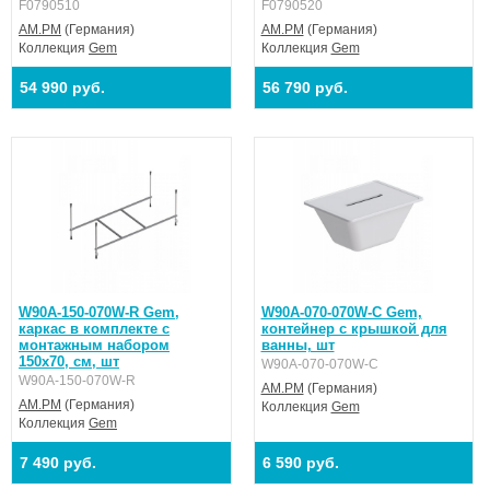
F0790510
F0790520
AM.PM
(Германия)
AM.PM
(Германия)
Коллекция
Gem
Коллекция
Gem
54 990 руб.
56 790 руб.
W90A-150-070W-R Gem,
W90A-070-070W-C Gem,
каркас в комплекте с
контейнер с крышкой для
монтажным набором
ванны, шт
150х70, см, шт
W90A-070-070W-C
W90A-150-070W-R
AM.PM
(Германия)
AM.PM
(Германия)
Коллекция
Gem
Коллекция
Gem
7 490 руб.
6 590 руб.