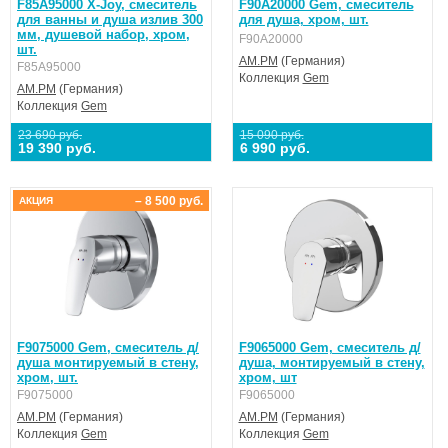
F85A95000 X-Joy, смеситель
F90A20000 Gem, смеситель
для ванны и душа излив 300
для душа, хром, шт.
мм, душевой набор, хром,
F90A20000
шт.
AM.PM
(Германия)
F85A95000
Коллекция
Gem
AM.PM
(Германия)
Коллекция
Gem
23 690 руб.
15 090 руб.
19 390 руб.
6 990 руб.
– 8 500 руб.
АКЦИЯ
F9075000 Gem, cмеситель д/
F9065000 Gem, cмеситель д/
душа монтируемый в стену,
душа, монтируемый в стену,
хром, шт.
хром, шт
F9075000
F9065000
AM.PM
(Германия)
AM.PM
(Германия)
Коллекция
Gem
Коллекция
Gem