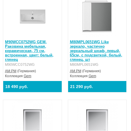
M90WCC0752WG GEM,
M80MPL0651WG Like
Раковина мебельная,
зеркало, частично
керамическая, 75 см,
зеркальный шкаф, левый,
встроенная, цвет: белый,
65см, с подсветкой, белый,
глянец
глянец, шт
M90WCC0752WG
M80MPL0651WG
AM.PM
(Германия)
AM.PM
(Германия)
Коллекция
Gem
Коллекция
Gem
18 490 руб.
21 290 руб.