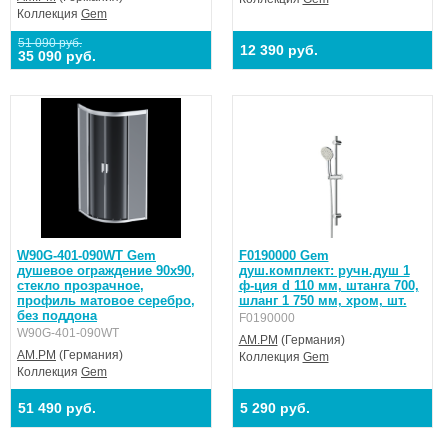
Коллекция
Gem
51 090 руб.
12 390 руб.
35 090 руб.
W90G-401-090WT Gem
F0190000 Gem
душевое ограждение 90х90,
душ.комплект: ручн.душ 1
стекло прозрачное,
ф-ция d 110 мм, штанга 700,
профиль матовое серебро,
шланг 1 750 мм, хром, шт.
без поддона
F0190000
W90G-401-090WT
AM.PM
(Германия)
AM.PM
(Германия)
Коллекция
Gem
Коллекция
Gem
51 490 руб.
5 290 руб.