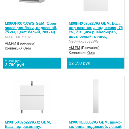
M90OHX0750WG GEM, Open-
M90FHX07522WG GEM, База
space для базы, подвесной,
под раковину, подвесная, 75
75 см, цвет: белый, глянец
см, 2 ящика push-to-open,
цвет: белый, глянец
M90OHX0750WG
M90FHX07522WG
AM.PM
(Германия)
AM.PM
(Германия)
Коллекция
Gem
Коллекция
Gem
5 390 руб.
22 190 руб.
3 790 руб.
M90FSX07522WG32 GEM,
M90CHL0306WG GEM, шкаф-
База под раковину,
колонна, подвесной, левый,