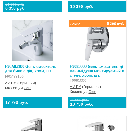
14 890 руб.
10 390 руб.
6 390 руб.
– 5 200 руб.
АКЦИЯ
F90A83100 Gem, смеситель
F9085000 Gem, cмеситель д/
для биде с д/к, хром, шт.
ванны/душа монтируемый в
стену, хром, шт.
F90A83100
F9085000
AM.PM
(Германия)
AM.PM
(Германия)
Коллекция
Gem
Коллекция
Gem
15 990 руб.
17 790 руб.
10 790 руб.