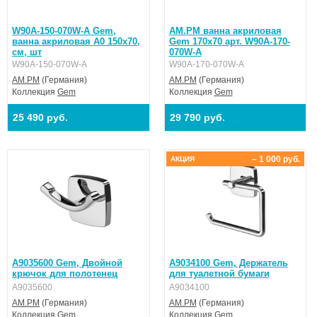
W90A-150-070W-A Gem,
AM.PM ванна акриловая
ванна акриловая A0 150x70,
Gem 170x70 арт. W90A-170-
см, шт
070W-A
W90A-150-070W-A
W90A-170-070W-A
AM.PM
(Германия)
AM.PM
(Германия)
Коллекция
Gem
Коллекция
Gem
25 490 руб.
29 790 руб.
– 1 000 руб.
АКЦИЯ
A9035600 Gem, Двойной
A9034100 Gem, Держатель
крючок для полотенец
для туалетной бумаги
A9035600
A9034100
AM.PM
(Германия)
AM.PM
(Германия)
Коллекция
Gem
Коллекция
Gem