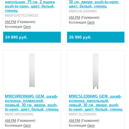
напольная, 75 см, 2 ящика
30 см, двери, push-to-open,
push-to-open, цвет: белый,
цвет: белый, глянец
глянец
M90CHL0306WG
M90FSX07522WG32
AM.PM
(Германия)
AM.PM
(Германия)
Коллекция
Gem
Коллекция
Gem
24 890 руб.
26 990 руб.
M90CHR0306WG GEM, шкаф-
M90CSL0306WG GEM, шкаф-
колонна, подвесной,
колонна, напольный,
правый, 30 см, двери, push-
левый, 30 см, двери, push-
to-open, цвет: белый, глянец
to-open, цвет: белый, глянец
M90CHR0306WG
M90CSL0306WG
AM.PM
(Германия)
AM.PM
(Германия)
Коллекция
Gem
Коллекция
Gem