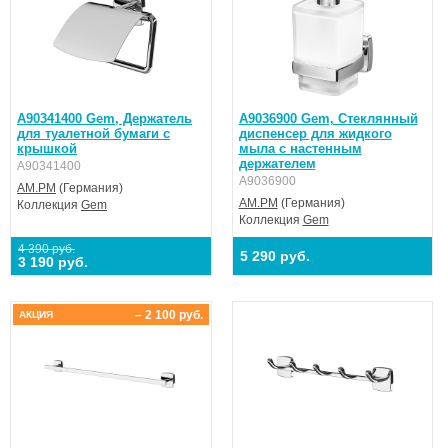
A90341400 Gem, Держатель
A9036900 Gem, Стеклянный
для туалетной бумаги с
диспенсер для жидкого
крышкой
мыла с настенным
держателем
A90341400
A9036900
AM.PM
(Германия)
AM.PM
(Германия)
Коллекция
Gem
Коллекция
Gem
4 390 руб.
5 290 руб.
3 190 руб.
– 2 100 руб.
АКЦИЯ