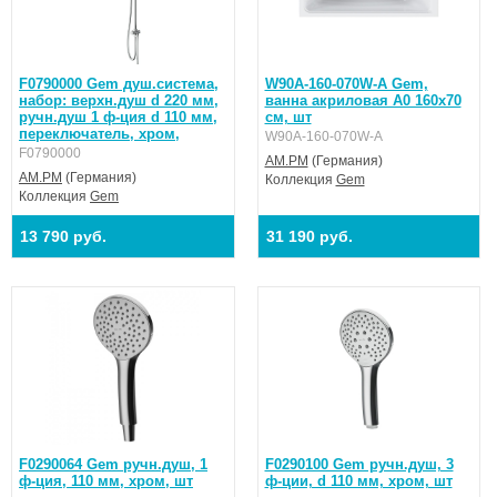
F0790000 Gem душ.система,
W90A-160-070W-A Gem,
набор: верхн.душ d 220 мм,
ванна акриловая A0 160x70
ручн.душ 1 ф-ция d 110 мм,
см, шт
переключатель, хром,
W90A-160-070W-A
F0790000
AM.PM
(Германия)
AM.PM
(Германия)
Коллекция
Gem
Коллекция
Gem
13 790 руб.
31 190 руб.
F0290064 Gem ручн.душ, 1
F0290100 Gem ручн.душ, 3
ф-ция, 110 мм, хром, шт
ф-ции, d 110 мм, хром, шт