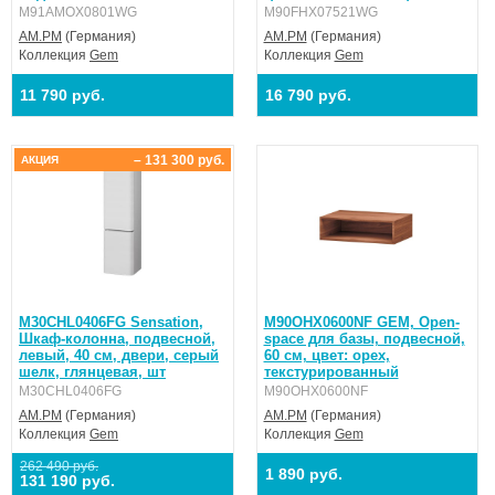
M91AMOX0801WG
M90FHX07521WG
AM.PM
(Германия)
AM.PM
(Германия)
Коллекция
Gem
Коллекция
Gem
11 790 руб.
16 790 руб.
– 131 300 руб.
АКЦИЯ
M30CHL0406FG Sensation,
M90OHX0600NF GEM, Open-
Шкаф-колонна, подвесной,
space для базы, подвесной,
левый, 40 см, двери, серый
60 см, цвет: орех,
шелк, глянцевая, шт
текстурированный
M30CHL0406FG
M90OHX0600NF
AM.PM
(Германия)
AM.PM
(Германия)
Коллекция
Gem
Коллекция
Gem
262 490 руб.
1 890 руб.
131 190 руб.