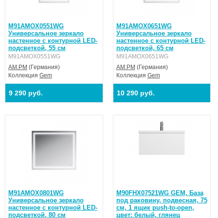
M91AMOX0551WG
M91AMOX0651WG
Универсальное зеркало
Универсальное зеркало
настенное с контурной LED-
настенное с контурной LED-
подсветкой, 55 см
подсветкой, 65 см
M91AMOX0551WG
M91AMOX0651WG
AM.PM
(Германия)
AM.PM
(Германия)
Коллекция
Gem
Коллекция
Gem
9 290 руб.
10 290 руб.
M91AMOX0801WG
M90FHX07521WG GEM, База
Универсальное зеркало
под раковину, подвесная, 75
настенное с контурной LED-
см, 1 ящик push-to-open,
подсветкой, 80 см
цвет: белый, глянец