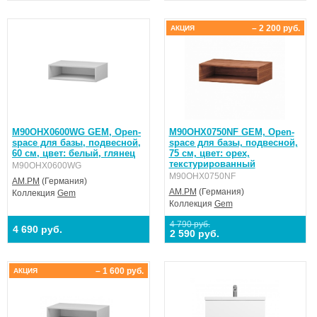
– 2 200 руб.
АКЦИЯ
M90OHX0600WG GEM, Open-
M90OHX0750NF GEM, Open-
space для базы, подвесной,
space для базы, подвесной,
60 см, цвет: белый, глянец
75 см, цвет: орех,
текстурированный
M90OHX0600WG
M90OHX0750NF
AM.PM
(Германия)
AM.PM
(Германия)
Коллекция
Gem
Коллекция
Gem
4 790 руб.
4 690 руб.
2 590 руб.
– 1 600 руб.
АКЦИЯ