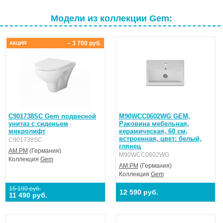
Модели из коллекции Gem:
– 3 700 руб.
АКЦИЯ
C901738SC Gem подвесной
M90WCC0602WG GEM,
унитаз с сиденьем
Раковина мебельная,
микролифт
керамическая, 60 см,
встроенная, цвет: белый,
C901738SC
глянец
AM.PM
(Германия)
M90WCC0602WG
Коллекция
Gem
AM.PM
(Германия)
Коллекция
Gem
15 190 руб.
12 590 руб.
11 490 руб.