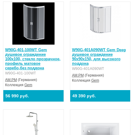
W90G-401-100WT Gem
W90G-401A090WT Gem Deep
душевое ограждение
душевое ограждение
100х100, стекло прозрачное,
90х90х150, для высокого
профиль матовое
поддона
серебо,без поддона
W90G-401A090WT
W90G-401-100WT
AM.PM
(Германия)
AM.PM
(Германия)
Коллекция
Gem
Коллекция
Gem
56 990 руб.
49 390 руб.