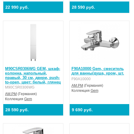
22 990 руб.
28 590 руб.
M90CSR0306WG GEM, шкаф-
F90A10000 Gem, смеситель
колонна, напольный,
для ванны/душа, хром, шт.
правый, 30 см, двери, push-
F90A10000
to-open, цвет: белый, глянец
AM.PM
(Германия)
M90CSR0306WG
Коллекция
Gem
AM.PM
(Германия)
Коллекция
Gem
28 590 руб.
9 690 руб.