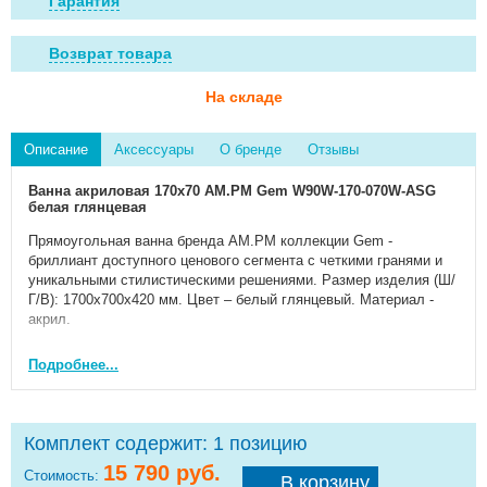
Гарантия
Возврат товара
На складе
Описание
Аксессуары
О бренде
Отзывы
Ванна акриловая 170x70 AM.PM Gem W90W-170-070W-ASG
белая глянцевая
Прямоугольная ванна бренда AM.PM коллекции Gem -
бриллиант доступного ценового сегмента с четкими гранями и
уникальными стилистическими решениями. Размер изделия (Ш/
Г/В): 1700x700x420 мм. Цвет – белый глянцевый. Материал -
акрил.
Включите в корзину покупок каркас для ванны 170 AM.PM Gem
Подробнее...
W93A-170-070W-R (установка ванны без каркаса не допускается
производителем). Вы можете добавить в заказ фронтальную
панель 170 Gem W93A-170-070W-P, скрывающую пространство
под ванной, и слив-перелив AM.PM W90A-000-OFI.
Комплект содержит:
1 позицию
Допуск на отклонение фактического размера акриловых
15 790
руб.
Стоимость:
В корзину