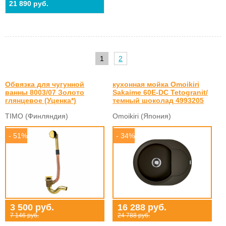
21 890 руб.
1
2
Обвязка для чугунной
кухонная мойка Omoikiri
ванны 8003/07 Золото
Sakaime 60E-DC Tetogranit/
глянцевое (Уценка*)
темный шоколад 4993205
TIMO (Финляндия)
Omoikiri (Япония)
- 51%
- 34%
3 500 руб.
16 288 руб.
7 146 руб.
24 788 руб.