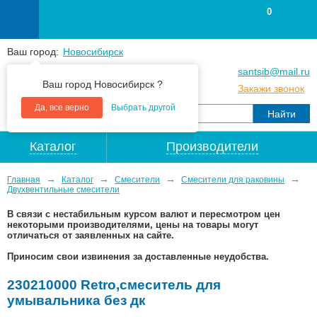
0
Ваш город:
Новосибирск
+7
(383
) 383 25 15
santsib@mail.ru
Ваш город Новосибирск ?
+7
(383
) 213 79 30
Закажи звонок
Да, все верно
Выбрать другой
Каталог
Производители
→
→
→
→
Главная
Каталог
Смесители
Смесители для раковины
Двухвентильные смесители
В связи с нестабильным курсом валют и пересмотром цен
некоторыми производителями, цены на товары могут
отличаться от заявленных на сайте.
Приносим свои извинения за доставленные неудобства.
230210000 Retro,смеситель для
умывальника без дк