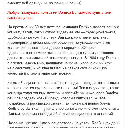
смесителей для кухни, раковины и ванны)
Любую продукцию компании Damixa Вы можете купить или
заказать у нас!
На протяжении 80 лет датская компания Damixa делает ванную
комнату такой, какой хотим видеть её мы — функциональной,
удобной и уютной. На счету Damixa много замечательных
инженерных и дизайнерских решений, но украшением этой
коллекции является создание в середине XX века
однозахватного смесителя, позволяющего одним движением
достигать оптимальной температуры воды. В 1984 году Damixa,
а следом и весь мир, начинают наносить красно-синий круг
на смесители, и компания Damixa становится синонимом
качества и стиля в мире сантехники!
Когда объединяются талантливые люди — рождаются легенды
и совершаются судьбоносные открытия! Так и случилось, когда
команда талантливых датских и российских инженеров Damixa
решила создать новый бренд, который учитывал бы все
потребности российской семьи. Так появился новый бренд
RedBlu by damixa — уникальное сочетание многолетнего опыта
Damixa, современного дизайна и инновационных технологий.
Название бренда было у основателей на устах: RedBlu как дань