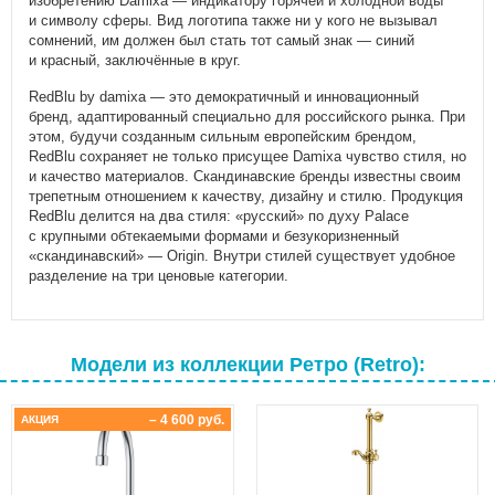
изобретению Damixa — индикатору горячей и холодной воды
и символу сферы. Вид логотипа также ни у кого не вызывал
сомнений, им должен был стать тот самый знак — синий
и красный, заключённые в круг.
RedBlu by damixa — это демократичный и инновационный
бренд, адаптированный специально для российского рынка. При
этом, будучи созданным сильным европейским брендом,
RedBlu сохраняет не только присущее Damixa чувство стиля, но
и качество материалов. Скандинавские бренды известны своим
трепетным отношением к качеству, дизайну и стилю. Продукция
RedBlu делится на два стиля: «русский» по духу Palace
с крупными обтекаемыми формами и безукоризненный
«скандинавский» — Origin. Внутри стилей существует удобное
разделение на три ценовые категории.
Модели из коллекции Ретро (Retro):
– 4 600 руб.
АКЦИЯ