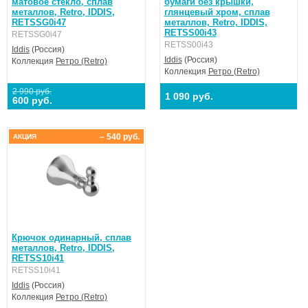
матовое стекло, сплав
бумаги без крышки,
металлов, Retro, IDDIS,
глянцевый хром, сплав
RETSSG0i47
металлов, Retro, IDDIS,
RETSS00i43
RETSSG0i47
RETSS00i43
Iddis
(Россия)
Iddis
(Россия)
Коллекция
Ретро (Retro)
Коллекция
Ретро (Retro)
2 990 руб.
1 090 руб.
600 руб.
– 540 руб.
АКЦИЯ
Крючок одинарный, сплав
металлов, Retro, IDDIS,
RETSS10i41
RETSS10i41
Iddis
(Россия)
Коллекция
Ретро (Retro)