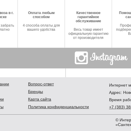
оза в г.
Оплата любым
Качественное
Помош
рске
способом
гарантийное
са
обслуживание
 забрать
4 способа оплаты для
Профе
латно
вашего удобства
Весь товар имеет
подберем
официальную гарантию
В
от производителя
ании
Вопрос-ответ
Интернет м
Бренды
Адрес:
Нов
ии
Карта сайта
Время рабо
ты
Политика конфиденциальности
+7
(383
) 3
© Интер
«Сантех