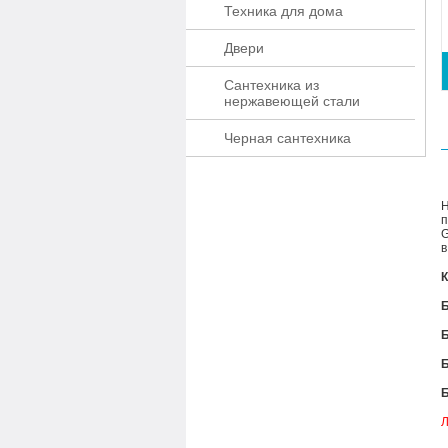
Техника для дома
Двери
Сантехника из
нержавеющей стали
Черная сантехника
Н
п
G
в
К
Л