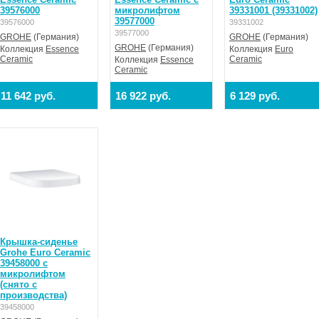
39576000
микролифтом
39331001 (39331002)
39577000
39576000
39331002
39577000
GROHE
(Германия)
GROHE
(Германия)
GROHE
(Германия)
Коллекция
Essence
Коллекция
Euro
Ceramic
Ceramic
Коллекция
Essence
Ceramic
11 642 руб.
16 922 руб.
6 129 руб.
Крышка-сиденье
Grohe Euro Ceramic
39458000 с
микролифтом
(снято с
производства)
39458000