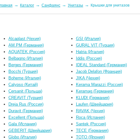
→
→
→
→
лавная
Каталог
Санфаянс
Унитазы
Крышки для унитазов
Alcaplast (Чехия)
GSI (Италия)
AM.PM (Германия)
GURAL VIT (Турция)
AQUATEK (Россия)
Hatria (Италия)
Belbagno (Италия)
Iddis (Россия)
Berges (Германия)
IDEAL Standard (Германия)
Bocchi (Турция)
Jacob Delafon (Франция)
Boheme (Италия)
JIKA (Чехия)
Calypso (Китай)
Kerama Marazzi (Россия)
Cersanit (Польша)
Keramag (Германия)
CREAVIT (Турция)
KLUDI (Германия)
Dreja Rus (Россия)
Laufen (Швейцария)
Duravit (Германия)
RAVAK (Чехия)
Excellent (Польша)
Roca (Испания)
Gala (Испания)
Santek (Россия)
GEBERIT (Швейцария)
TECE (Германия)
Globo (Италия)
TOTO (Япония)