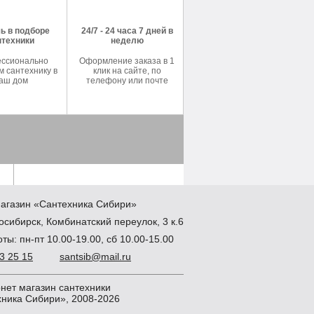
ь в подборе
24/7 - 24 часа 7 дней в
нтехники
неделю
ссионально
Оформление заказа в 1
 сантехнику в
клик на сайте, по
аш дом
телефону или почте
агазин
«Сантехника
Сибири»
осибирск
,
Комбинатский переулок, 3 к.6
ты: пн-пт 10.00-19.00, сб 10.00-15.00
83 25 15
santsib@mail.ru
нет магазин сантехники
ника Сибири», 2008-2026