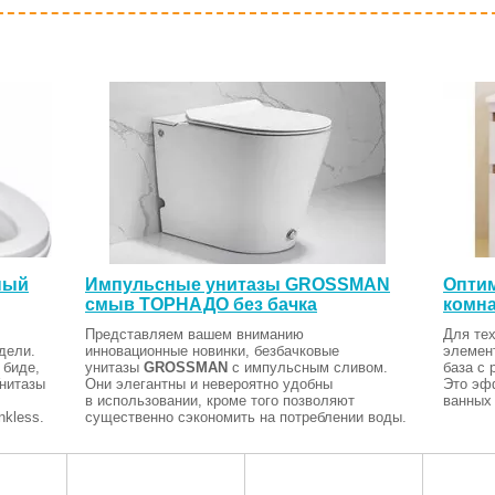
ный
Импульсные унитазы GROSSMAN
Оптим
смыв ТОРНАДО без бачка
комна
Представляем вашем вниманию
Для тех
дели.
инновационные новинки, безбачковые
элемен
 биде,
унитазы
GROSSMAN
с импульсным сливом.
база с 
Унитазы
Они элегантны и невероятно удобны
Это эф
в использовании, кроме того позволяют
ванных 
kless.
существенно сэкономить на потреблении воды.