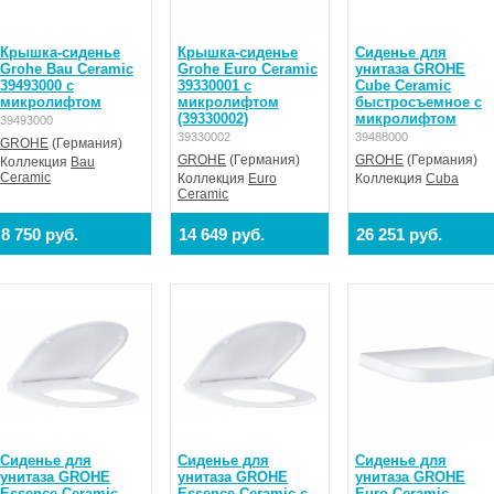
Крышка-сиденье
Крышка-сиденье
Сиденье для
Grohe Bau Ceramic
Grohe Euro Ceramic
унитаза GROHE
39493000 с
39330001 с
Cube Ceramic
микролифтом
микролифтом
быстросъемное с
(39330002)
микролифтом
39493000
39330002
39488000
GROHE
(Германия)
GROHE
(Германия)
GROHE
(Германия)
Коллекция
Bau
Ceramic
Коллекция
Euro
Коллекция
Cuba
Ceramic
8 750 руб.
14 649 руб.
26 251 руб.
Сиденье для
Сиденье для
Сиденье для
унитаза GROHE
унитаза GROHE
унитаза GROHE
Essence Ceramic
Essence Ceramic с
Euro Ceramic