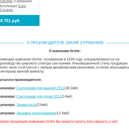
GROHE
(Германия)
Коллекция
Euro
Ceramic
8 751 руб.
О ПРОИЗВОДИТЕЛЕ GROHE (ГЕРМАНИЯ)
О компании Grohe:
емецкая компания Grohe, основанная в 1936 году, специализируется на
роизводстве широкого спектра сантехники. Инновационный стиль продукции
rohe легко сочетается с любым дизайнерским решением, отлично вписываяс
 интерьер ванной комнаты.
аталоги производителя:
Брошюра:
Сантехника для ванной 2012
(38.2мб)
Брошюра:
Сантехника для кухни 2012
(14мб)
Брошюра:
Термостаты
(3.8мб)
Брошюра:
Душевое оборудование
(13.4мб)
юбую продукцию компании Grohe Вы можете купить или заказать у нас!