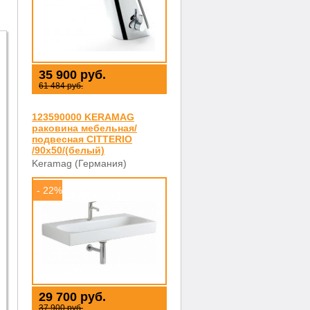
35 900 руб.
61 484 руб.
123590000 KERAMAG
раковина мебельная/
подвесная CITTERIO
/90x50/(белый)
Keramag (Германия)
- 22%
29 700 руб.
37 900 руб.