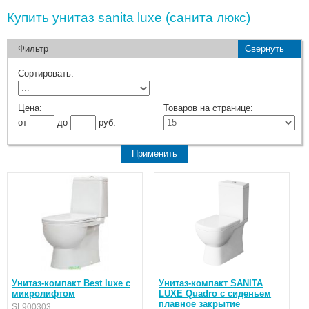
Купить унитаз sanita luxe (санита люкс)
Фильтр
Свернуть
Сортировать:
Цена:
Товаров на странице:
от
до
руб.
Унитаз-компакт Best luxe с
Унитаз-компакт SANITA
микролифтом
LUXE Quadro с сиденьем
плавное закрытие
SL900303