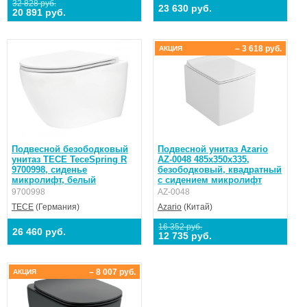
32 828 руб.
23 630 руб.
20 891 руб.
– 3 618 руб.
АКЦИЯ
Подвесной безободковый
Подвесной унитаз Azario
унитаз TECE TeceSpring R
AZ-0048 485х350х335,
9700998, сиденье
безободковый, квадратный
микролифт, белый
с сидением микролифт
9700998
AZ-0048
TECE
(Германия)
Azario
(Китай)
16 352 руб.
26 460 руб.
12 735 руб.
– 8 007 руб.
АКЦИЯ