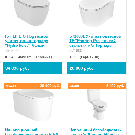
IS I.LIFE O Подвесной
S710001 Унитаз подвесной
унитаз, смыв торнадо
TECEspring Pro, тонкий
"HydroTwist", белый
стульчак м/л Торнадо
T568001
S710001
IDEAL Standard
(Германия)
TECE
(Германия)
34 098 руб.
28 800 руб.
– 28 990 руб.
– 5 490 руб.
АКЦИЯ
АКЦИЯ
Инновационный
Напольный безободковый
безободковый унитаз VitrA
унитаз S10 SmoothFlush c