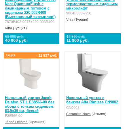
Nest QuantumFlush c
термопластовым сиденьем
ламинарным потоком с
микролифт
сиденьем 220-003R409
9864B003-7201
(Выставочный экземпляр!)
Vitra
(Турция)
7870B403-0075+220-003R409
Vitra
(Турция)
68 990 руб.
17 390 руб.
40 000 руб.
11 900 руб.
– 11 937 руб.
АКЦИЯ
Напольный унитаз Jacob
Напольный унитаз с
Delafon STIL E38566-00 без
бачком Alfa Rimless CN9002
обода с тонким сиденьем,
CN9002
63,5х36 см, белый
Ceramica Nova
(Италия)
E38566-00
Jacob Delafon
(Франция)