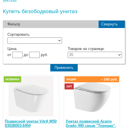
унитазы
Купить безободковый унитаз
Фильтр
Свернуть
Сортировать:
Цена:
Товаров на странице:
от
до
руб.
– 240 руб.
НОВИНКА
АКЦИЯ
ХИТ
Подвесной унитаз VitrA M50
Унитаз подвесной Azario
8302B003-6404
Grado 490 смыв "Торнадо",