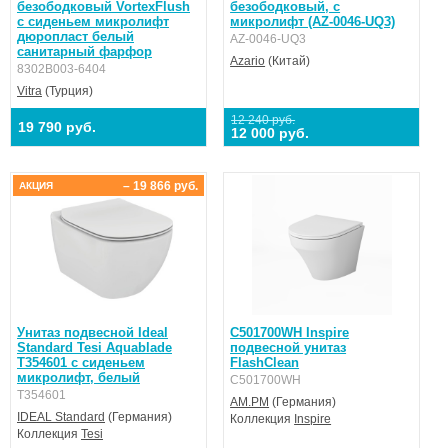
безободковый VortexFlush
безободковый, с
с сиденьем микролифт
микролифт (AZ-0046-UQ3)
дюропласт белый
AZ-0046-UQ3
санитарный фарфор
Azario
(Китай)
8302B003-6404
Vitra
(Турция)
12 240 руб.
19 790 руб.
12 000 руб.
– 19 866 руб.
АКЦИЯ
Унитаз подвесной Ideal
C501700WH Inspire
Standard Tesi Aquablade
подвесной унитаз
T354601 с сиденьем
FlashClean
микролифт, белый
C501700WH
T354601
AM.PM
(Германия)
IDEAL Standard
(Германия)
Коллекция
Inspire
Коллекция
Tesi