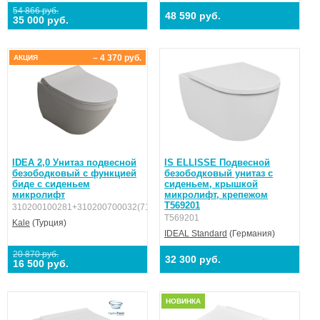
54 866 руб.
48 590 руб.
35 000 руб.
– 4 370 руб.
АКЦИЯ
IDEA 2,0 Унитаз подвесной
IS ELLISSE Подвесной
безободковый с функцией
безободковый унитаз с
биде с сиденьем
сиденьем, крышкой
микролифт
микролифт, крепежом
T569201
310200100281+310200700032(7112563500)
T569201
Kale
(Турция)
IDEAL Standard
(Германия)
20 870 руб.
32 300 руб.
16 500 руб.
НОВИНКА