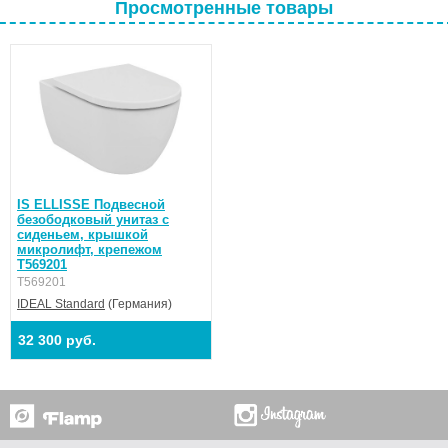
Просмотренные товары
IS ELLISSE Подвесной
безободковый унитаз с
сиденьем, крышкой
микролифт, крепежом
T569201
T569201
IDEAL Standard
(Германия)
32 300 руб.