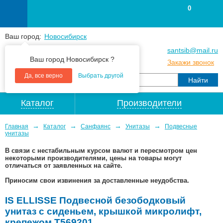
0
Ваш город:
Новосибирск
+7
(383
) 383 25 15
santsib@mail.ru
Ваш город Новосибирск ?
+7
(383
) 213 79 30
Закажи звонок
Да, все верно
Выбрать другой
Каталог
Производители
→
→
→
→
Главная
Каталог
Санфаянс
Унитазы
Подвесные
унитазы
В связи с нестабильным курсом валют и пересмотром цен
некоторыми производителями, цены на товары могут
отличаться от заявленных на сайте.
Приносим свои извинения за доставленные неудобства.
IS ELLISSE Подвесной безободковый
унитаз с сиденьем, крышкой микролифт,
крепежом T569201