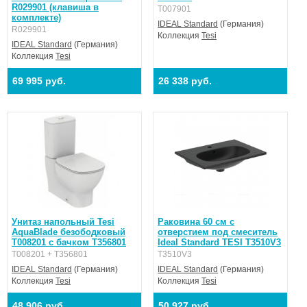
R029901 (клавиша в
T007901
комплекте)
IDEAL Standard
(Германия)
R029901
Коллекция
Tesi
IDEAL Standard
(Германия)
Коллекция
Tesi
69 995 руб.
26 338 руб.
Унитаз напольный Tesi
Раковина 60 см с
AquaBlade безободковый
отверстием под смеситель
T008201 с бачком T356801
Ideal Standard TESI T3510V3
T008201 + T356801
T3510V3
IDEAL Standard
(Германия)
IDEAL Standard
(Германия)
Коллекция
Tesi
Коллекция
Tesi
48 906 руб.
50 927 руб.