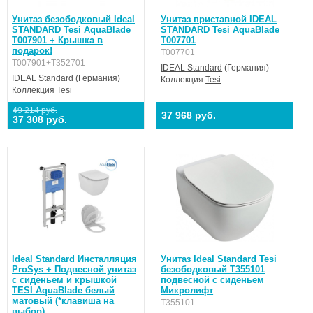
Унитаз безободковый Ideal
Унитаз приставной IDEAL
STANDARD Tesi AquaBlade
STANDARD Tesi AquaBlade
T007901 + Крышка в
T007701
подарок!
T007701
T007901+T352701
IDEAL Standard
(Германия)
IDEAL Standard
(Германия)
Коллекция
Tesi
Коллекция
Tesi
49 214 руб.
37 968 руб.
37 308 руб.
Ideal Standard Инсталляция
Унитаз Ideal Standard Tesi
ProSys + Подвесной унитаз
безободковый T355101
с сиденьем и крышкой
подвесной с сиденьем
TESI AquaBlade белый
Микролифт
матовый (*клавиша на
T355101
выбор)