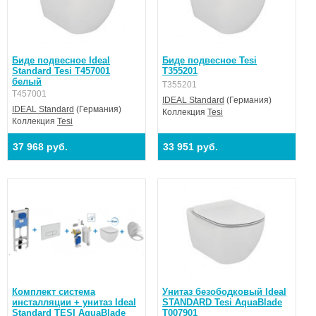
Биде подвесное Ideal
Биде подвесное Tesi
Standard Tesi T457001
T355201
белый
T355201
T457001
IDEAL Standard
(Германия)
IDEAL Standard
(Германия)
Коллекция
Tesi
Коллекция
Tesi
37 968 руб.
33 951 руб.
Комплект система
Унитаз безободковый Ideal
инсталляции + унитаз Ideal
STANDARD Tesi AquaBlade
Standard TESI AquaBlade
T007901