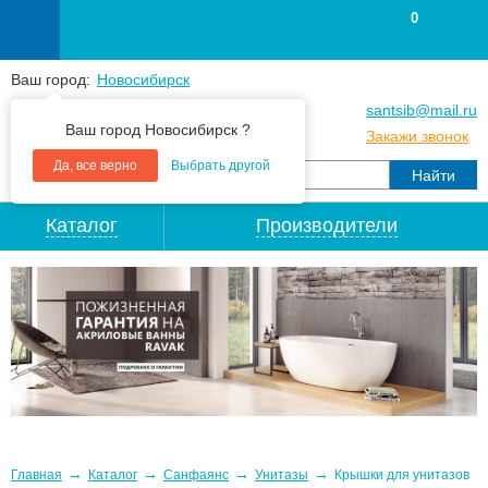
0
Ваш город:
Новосибирск
+7
(383
) 383 25 15
santsib@mail.ru
Ваш город Новосибирск ?
+7
(383
) 213 79 30
Закажи звонок
Да, все верно
Выбрать другой
Каталог
Производители
→
→
→
→
Главная
Каталог
Санфаянс
Унитазы
Крышки для унитазов