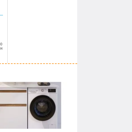
00
ых