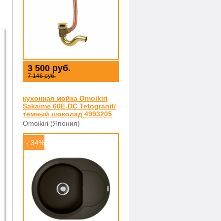
3 500 руб.
7 146 руб.
кухонная мойка Omoikiri
Sakaime 60E-DC Tetogranit/
темный шоколад 4993205
Omoikiri (Япония)
- 34%