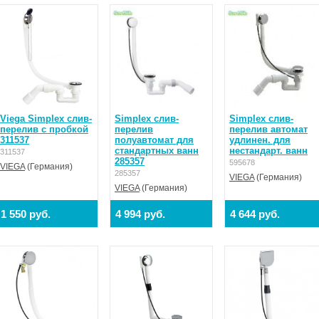
Viega Simplex слив-
Simplex слив-
Simplex слив-
перелив с пробкой
перелив
перелив автомат
311537
полуавтомат для
удлинен. для
стандартных ванн
нестандарт. ванн
311537
285357
595678
VIEGA
(Германия)
285357
VIEGA
(Германия)
VIEGA
(Германия)
1 550 руб.
4 994 руб.
4 644 руб.