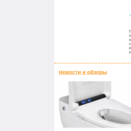
П
п
о
с
и
у
Новости и обзоры