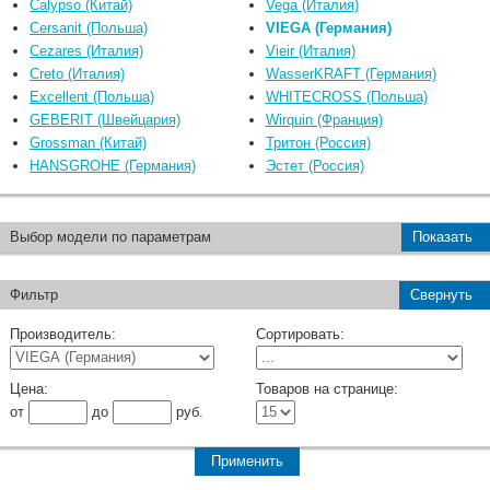
Calypso (Китай)
Vega (Италия)
Cersanit (Польша)
VIEGA (Германия)
Cezares (Италия)
Vieir (Италия)
Creto (Италия)
WasserKRAFT (Германия)
Excellent (Польша)
WHITECROSS (Польша)
GEBERIT (Швейцария)
Wirquin (Франция)
Grossman (Китай)
Тритон (Россия)
HANSGROHE (Германия)
Эстет (Россия)
Выбор модели по параметрам
Показать
Фильтр
Свернуть
Производитель:
Сортировать:
Цена:
Товаров на странице:
от
до
руб.