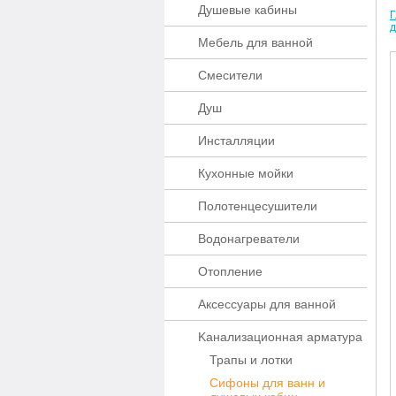
Душевые кабины
Г
д
Мебель для ванной
Смесители
Душ
Инсталляции
Кухонные мойки
Полотенцесушители
Водонагреватели
Отопление
Аксессуары для ванной
Kaнaлизaционнaя apматypa
Трапы и лотки
Сифоны для ванн и