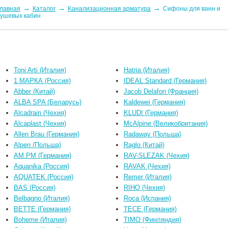
→
→
→
лавная
Каталог
Kaнaлизaционнaя apматypa
Сифоны для ванн и
ушевых кабин
Toni Arti (Италия)
Hatria (Италия)
1 МАРКА (Россия)
IDEAL Standard (Германия)
Abber (Китай)
Jacob Delafon (Франция)
ALBA SPA (Беларусь)
Kaldewei (Германия)
Alcadrain (Чехия)
KLUDI (Германия)
Alcaplast (Чехия)
McAlpine (Великобритания)
Allen Brau (Германия)
Radaway (Польша)
Alpen (Польша)
Raglo (Китай)
AM.PM (Германия)
RAV-SLEZAK (Чехия)
Aquanika (Россия)
RAVAK (Чехия)
AQUATEK (Россия)
Remer (Италия)
BAS (Россия)
RIHO (Чехия)
Belbagno (Италия)
Roca (Испания)
BETTE (Германия)
TECE (Германия)
Boheme (Италия)
TIMO (Финляндия)