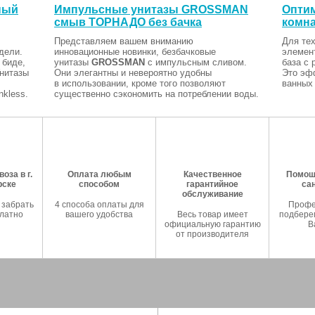
ный
Импульсные унитазы GROSSMAN
Оптим
смыв ТОРНАДО без бачка
комна
Представляем вашем вниманию
Для тех
дели.
инновационные новинки, безбачковые
элемен
 биде,
унитазы
GROSSMAN
с импульсным сливом.
база с 
Унитазы
Они элегантны и невероятно удобны
Это эф
в использовании, кроме того позволяют
ванных 
kless.
существенно сэкономить на потреблении воды.
оза в г.
Оплата любым
Качественное
Помош
рске
способом
гарантийное
са
обслуживание
 забрать
4 способа оплаты для
Профе
латно
вашего удобства
Весь товар имеет
подберем
официальную гарантию
В
от производителя