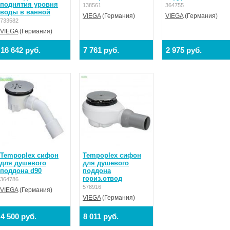
поднятия уровня
138561
364755
воды в ванной
VIEGA
(Германия)
VIEGA
(Германия)
733582
VIEGA
(Германия)
16 642 руб.
7 761 руб.
2 975 руб.
Tempoplex сифон
Tempoplex сифон
для душевого
для душевого
поддона d90
поддона
гориз.отвод
364786
578916
VIEGA
(Германия)
VIEGA
(Германия)
4 500 руб.
8 011 руб.