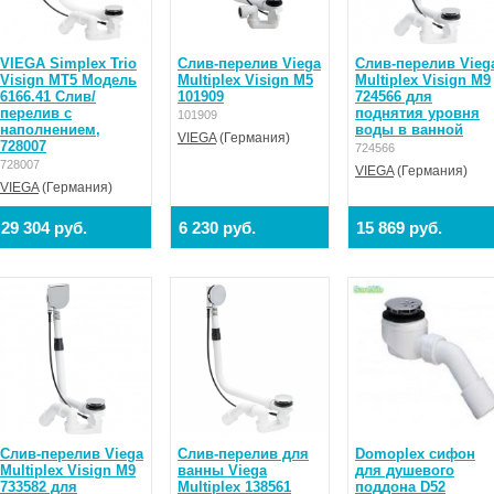
VIEGA Simplex Trio
Слив-перелив Viega
Слив-перелив Vieg
Visign MT5 Модель
Multiplex Visign M5
Multiplex Visign M9
6166.41 Слив/
101909
724566 для
перелив с
поднятия уровня
101909
наполнением,
воды в ванной
VIEGA
(Германия)
728007
724566
728007
VIEGA
(Германия)
VIEGA
(Германия)
29 304 руб.
6 230 руб.
15 869 руб.
Слив-перелив Viega
Слив-перелив для
Domoplex сифон
Multiplex Visign M9
ванны Viega
для душевого
733582 для
Multiplex 138561
поддона D52