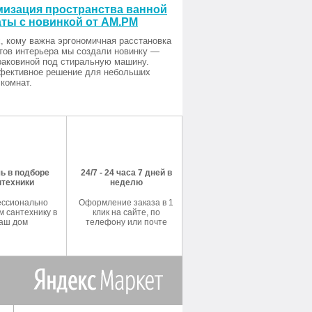
изация пространства ванной
ты с новинкой от AM.PM
, кому важна эргономичная расстановка
тов интерьера мы создали новинку —
раковиной под стиральную машину.
фективное решение для небольших
комнат.
ь в подборе
24/7 - 24 часа 7 дней в
нтехники
неделю
ссионально
Оформление заказа в 1
 сантехнику в
клик на сайте, по
аш дом
телефону или почте