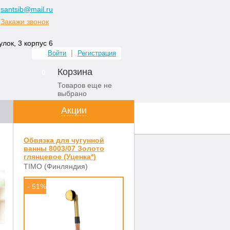
santsib@mail.ru
Закажи звонок
лок, 3 корпус 6
Войти
Регистрация
Корзина
0
Товаров еще не
выбрано
Акции
ных комнат
Контакты
Обвязка для чугунной
ванны 8003/07 Золото
глянцевое (Уценка*)
TIMO (Финляндия)
- 51%