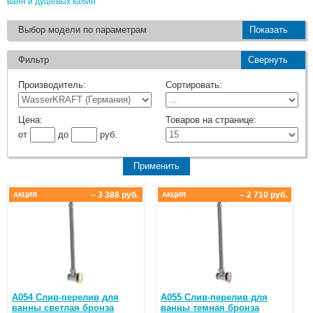
ванн и душевых кабин
Выбор модели по параметрам
Показать
Фильтр
Свернуть
Производитель:
Сортировать:
Цена:
Товаров на странице:
от
до
руб.
– 3 388 руб.
– 2 710 руб.
АКЦИЯ
АКЦИЯ
A054 Слив-перелив для
A055 Слив-перелив для
ванны светлая бронза
ванны темная бронза