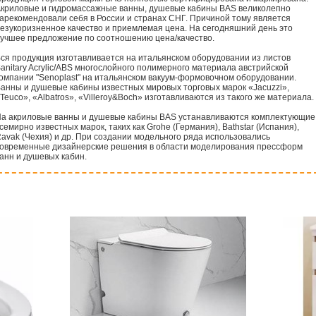
криловые и гидромассажные ванны, душевые кабины BAS великолепно
арекомендовали себя в России и странах СНГ. Причиной тому является
езукоризненное качество и приемлемая цена. На сегодняшний день это
учшее предложение по соотношению цена/качество.
ся продукция изготавливается на итальянском оборудовании из листов
anitary Acrylic/ABS многослойного полимерного материала австрийской
омпании "Senoplast" на итальянском вакуум-формовочном оборудовании.
анны и душевые кабины известных мировых торговых марок «Jacuzzi»,
Teuco», «Albatros», «Villeroy&Boch» изготавливаются из такого же материала.
а акриловые ванны и душевые кабины BAS устанавливаются комплектующие
семирно известных марок, таких как Grohe (Германия), Bathstar (Испания),
avak (Чехия) и др. При создании модельного ряда использовались
овременные дизайнерские решения в области моделирования прессформ
анн и душевых кабин.