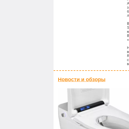
А
з
б
л
В
S
к
В
«
Н
в
R
с
в
Новости и обзоры