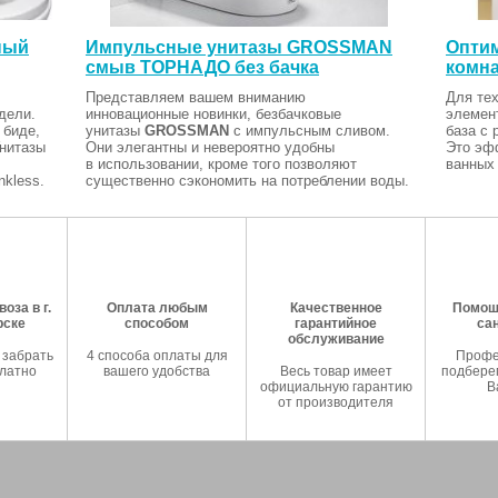
ный
Импульсные унитазы GROSSMAN
Оптим
смыв ТОРНАДО без бачка
комна
Представляем вашем вниманию
Для тех
дели.
инновационные новинки, безбачковые
элемен
 биде,
унитазы
GROSSMAN
с импульсным сливом.
база с 
Унитазы
Они элегантны и невероятно удобны
Это эф
в использовании, кроме того позволяют
ванных 
kless.
существенно сэкономить на потреблении воды.
оза в г.
Оплата любым
Качественное
Помош
рске
способом
гарантийное
са
обслуживание
 забрать
4 способа оплаты для
Профе
латно
вашего удобства
Весь товар имеет
подберем
официальную гарантию
В
от производителя