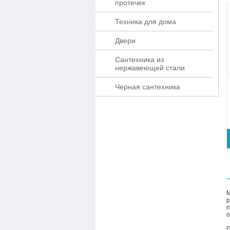
протечек
Техника для дома
Двери
Сантехника из
нержавеющей стали
Черная сантехника
М
р
п
о
П