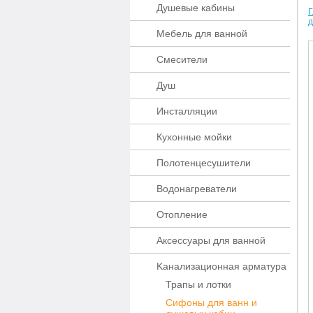
Душевые кабины
Г
д
Мебель для ванной
Смесители
Душ
Инсталляции
Кухонные мойки
Полотенцесушители
Водонагреватели
Отопление
Аксессуары для ванной
Kaнaлизaционнaя apматypa
Трапы и лотки
Сифоны для ванн и