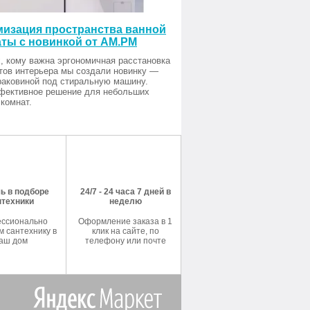
изация пространства ванной
ты с новинкой от AM.PM
, кому важна эргономичная расстановка
тов интерьера мы создали новинку —
раковиной под стиральную машину.
фективное решение для небольших
комнат.
ь в подборе
24/7 - 24 часа 7 дней в
нтехники
неделю
ссионально
Оформление заказа в 1
 сантехнику в
клик на сайте, по
аш дом
телефону или почте