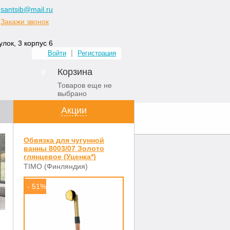
santsib@mail.ru
Закажи звонок
лок, 3 корпус 6
Войти
Регистрация
Корзина
0
Товаров еще не
выбрано
Акции
ных комнат
Контакты
Обвязка для чугунной
ванны 8003/07 Золото
глянцевое (Уценка*)
TIMO (Финляндия)
- 51%