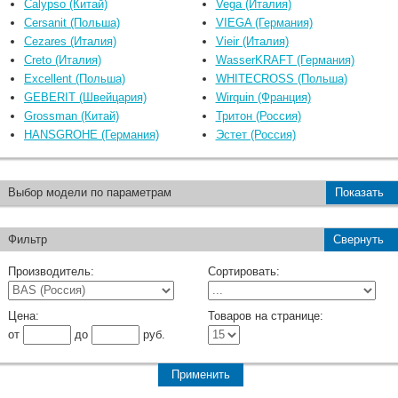
Calypso (Китай)
Vega (Италия)
Cersanit (Польша)
VIEGA (Германия)
Cezares (Италия)
Vieir (Италия)
Creto (Италия)
WasserKRAFT (Германия)
Excellent (Польша)
WHITECROSS (Польша)
GEBERIT (Швейцария)
Wirquin (Франция)
Grossman (Китай)
Тритон (Россия)
HANSGROHE (Германия)
Эстет (Россия)
Выбор модели по параметрам
Показать
Фильтр
Свернуть
Производитель:
Сортировать:
Цена:
Товаров на странице:
от
до
руб.