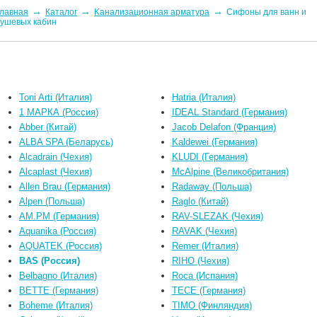
→
→
→
лавная
Каталог
Kaнaлизaционнaя apматypa
Сифоны для ванн и
ушевых кабин
Toni Arti (Италия)
Hatria (Италия)
1 МАРКА (Россия)
IDEAL Standard (Германия)
Abber (Китай)
Jacob Delafon (Франция)
ALBA SPA (Беларусь)
Kaldewei (Германия)
Alcadrain (Чехия)
KLUDI (Германия)
Alcaplast (Чехия)
McAlpine (Великобритания)
Allen Brau (Германия)
Radaway (Польша)
Alpen (Польша)
Raglo (Китай)
AM.PM (Германия)
RAV-SLEZAK (Чехия)
Aquanika (Россия)
RAVAK (Чехия)
AQUATEK (Россия)
Remer (Италия)
BAS (Россия)
RIHO (Чехия)
Belbagno (Италия)
Roca (Испания)
BETTE (Германия)
TECE (Германия)
Boheme (Италия)
TIMO (Финляндия)