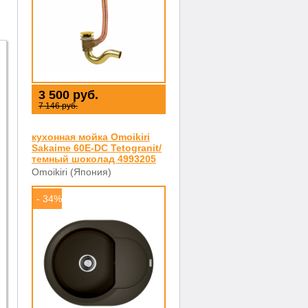
3 500 руб.
7 146 руб.
кухонная мойка Omoikiri
Sakaime 60E-DC Tetogranit/
темный шоколад 4993205
Omoikiri (Япония)
- 34%