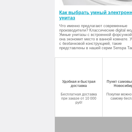
Как выбрать умный электрон
унитаз
Что именно предлагают современные
производители? Классические digital мо
Умные унитазы с встроенной форсункой
она экономит место в ванной комнате. 
с безбачковой конструкцией, такие
представлены в нашей серии Senspa Tan
Удобная и быстрая
Пункт самовыв
доставка
Новосиби
Бесплатная доставка
Покупки можно
при заказе от 10 000
самому бесп
руб!