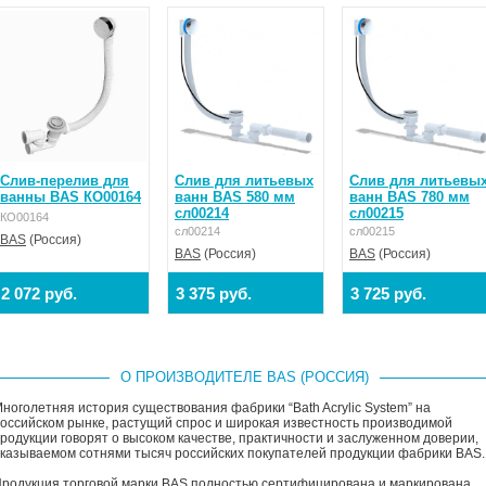
Слив-перелив для
Слив для литьевых
Слив для литьевы
ванны BAS КО00164
ванн BAS 580 мм
ванн BAS 780 мм
сл00214
сл00215
КО00164
сл00214
сл00215
BAS
(Россия)
BAS
(Россия)
BAS
(Россия)
2 072 руб.
3 375 руб.
3 725 руб.
О ПРОИЗВОДИТЕЛЕ BAS (РОССИЯ)
ноголетняя история существования фабрики “Bath Acrylic System” на
оссийском рынке, растущий спрос и широкая известность производимой
родукции говорят о высоком качестве, практичности и заслуженном доверии,
казываемом сотнями тысяч российских покупателей продукции фабрики BAS.
родукция торговой марки BAS полностью сертифицирована и маркирована.