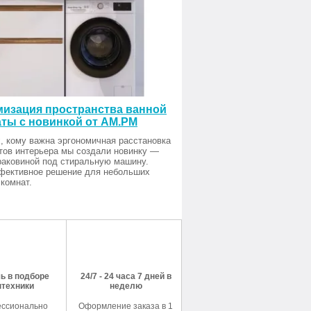
изация пространства ванной
ты с новинкой от AM.PM
, кому важна эргономичная расстановка
тов интерьера мы создали новинку —
раковиной под стиральную машину.
фективное решение для небольших
комнат.
ь в подборе
24/7 - 24 часа 7 дней в
нтехники
неделю
ссионально
Оформление заказа в 1