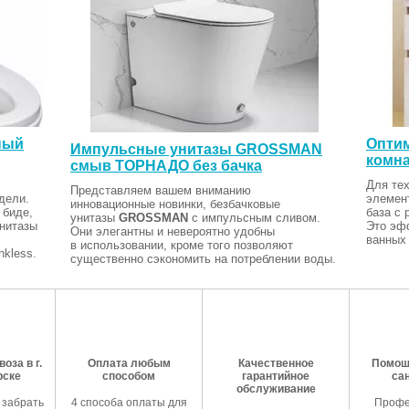
ный
Оптим
Импульсные унитазы GROSSMAN
комна
смыв ТОРНАДО без бачка
Для тех
Представляем вашем вниманию
дели.
элемен
инновационные новинки, безбачковые
 биде,
база с 
унитазы
GROSSMAN
с импульсным сливом.
Унитазы
Это эф
Они элегантны и невероятно удобны
ванных 
в использовании, кроме того позволяют
kless.
существенно сэкономить на потреблении воды.
оза в г.
Оплата любым
Качественное
Помош
рске
способом
гарантийное
са
обслуживание
 забрать
4 способа оплаты для
Профе