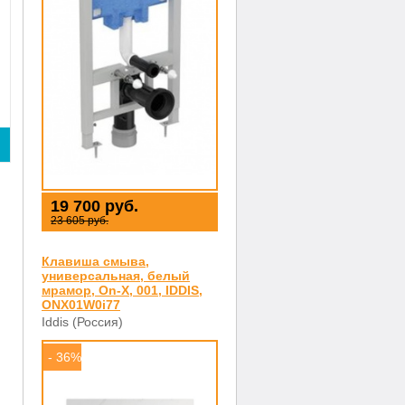
19 700 руб.
23 605 руб.
Клавиша смыва,
универсальная, белый
мрамор, On-X, 001, IDDIS,
ONX01W0i77
Iddis (Россия)
- 36%