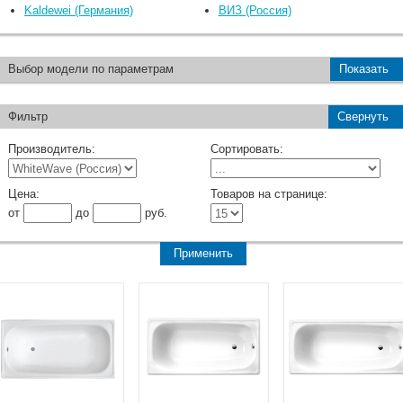
Kaldewei (Германия)
ВИЗ (Россия)
Выбор модели по параметрам
Показать
Фильтр
Свернуть
Производитель:
Сортировать:
Цена:
Товаров на странице:
от
до
руб.