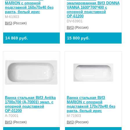
MARION с опорной
эмалированная ВИЗ DONNA
подставкой 160х70х40 без
VANNA 1600*700*400 с
ранта, белый ирис
опорной подставкой
ОР-61200
M-61903
DV-63901
ВИЗ
(Россия)
ВИЗ
(Россия)
14 869 руб.
15 800 руб.
Ванна стальная ВИЗ Antika
Ванна стальная ВИЗ
1700х700 (А-70001) эмал. с
MARION с опорной
опорной подставкой
подставкой 170х70х40 без
ОР-01200
ранта, белый ирис
А-70001
M-71903
ВИЗ
(Россия)
ВИЗ
(Россия)