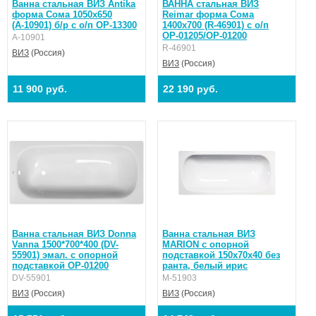
Ванна стальная ВИЗ Antika
ВАННА стальная ВИЗ
форма Сома 1050х650
Reimar форма Сома
(А-10901) б/р с о/п OP-13300
1400х700 (R-46901) с о/п
ОР-01205/ОР-01200
А-10901
R-46901
ВИЗ
(Россия)
ВИЗ
(Россия)
11 900 руб.
22 190 руб.
Ванна стальная ВИЗ Donna
Ванна стальная ВИЗ
Vanna 1500*700*400 (DV-
MARION с опорной
55901) эмал. с опорной
подставкой 150х70х40 без
подставкой ОР-01200
ранта, белый ирис
DV-55901
M-51903
ВИЗ
(Россия)
ВИЗ
(Россия)