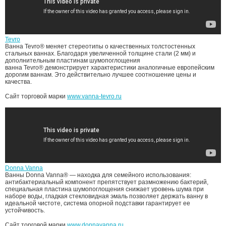
Tevro
Ванна
Tevro®
меняет стереотипы о качественных толстостенных
стальных ваннах. Благодаря увеличенной толщине стали (2 мм) и
дополнительным пластинам шумопоглощения
ванна
Tevro®
демонстрирует характеристики аналогичные европейским
дорогим ваннам. Это действительно лучшее соотношение цены и
качества.
Сайт торговой марки
www.vanna-tevro.ru
Donna Vanna
Ванны
Donna Vanna®
— находка для семейного использования:
антибактериальный компонент препятствует размножению бактерий,
специальная пластина шумопоглощения снижает уровень шума при
наборе воды, гладкая стекловидная эмаль позволяет держать ванну в
идеальной чистоте, система опорной подставки гарантирует ее
устойчивость.
Сайт торговой марки
www.donnavanna.ru
.