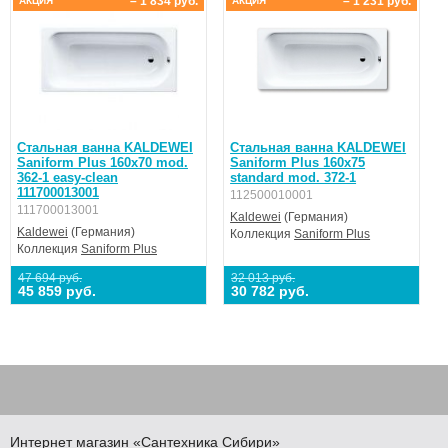
– 1 834 руб.
– 1 231 руб.
АКЦИЯ
АКЦИЯ
Стальная ванна KALDEWEI
Стальная ванна KALDEWEI
Saniform Plus 160x70 mod.
Saniform Plus 160x75
362-1 easy-clean
standard mod. 372-1
111700013001
112500010001
111700013001
Kaldewei
(Германия)
Kaldewei
(Германия)
Коллекция
Saniform Plus
Коллекция
Saniform Plus
47 694 руб.
32 013 руб.
45 859 руб.
30 782 руб.
Интернет магазин
«Сантехника
Сибири»