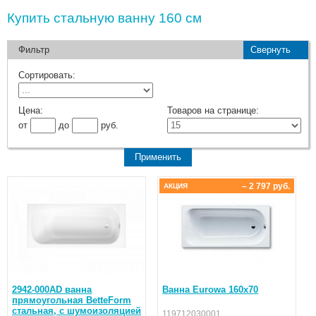
Купить стальную ванну 160 см
Фильтр
Свернуть
Сортировать:
Цена:
Товаров на странице:
от
до
руб.
– 2 797 руб.
АКЦИЯ
2942-000AD ванна
Ванна Eurowa 160х70
прямоугольная BetteForm
стальная, с шумоизоляцией
119712030001