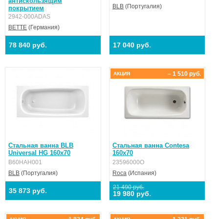
антискользящим
BLB
(Португалия)
покрытием
2942-000ADAS
BETTE
(Германия)
78 840 руб.
17 040 руб.
– 1 510 руб.
АКЦИЯ
Стальная ванна BLB
Стальная ванна Contesa
Universal HG 160х70
160х70
B60НАН001
23596000O
BLB
(Португалия)
Roca
(Испания)
21 490 руб.
35 873 руб.
19 980 руб.