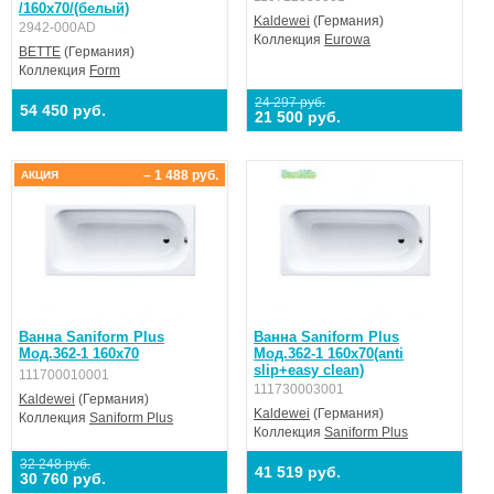
/160x70/(белый)
Kaldewei
(Германия)
2942-000AD
Коллекция
Eurowa
BETTE
(Германия)
Коллекция
Form
24 297 руб.
54 450 руб.
21 500 руб.
– 1 488 руб.
АКЦИЯ
Ванна Saniform Plus
Ванна Saniform Plus
Мод.362-1 160х70
Мод.362-1 160х70(anti
slip+easy clean)
111700010001
111730003001
Kaldewei
(Германия)
Kaldewei
(Германия)
Коллекция
Saniform Plus
Коллекция
Saniform Plus
32 248 руб.
41 519 руб.
30 760 руб.