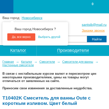
0
Ваш город:
Новосибирск
+7
(383
) 383 25 15
santsib@mail.ru
Ваш город Новосибирск ?
+7
(383
) 213 79 30
Закажи звонок
Да, все верно
Выбрать другой
Каталог
Производители
→
→
→
→
Главная
Каталог
Смесители
Смесители для ванны
Настенные смесители
В связи с нестабильным курсом валют и пересмотром цен
некоторыми производителями, цены на товары могут
отличаться от заявленных на сайте.
Приносим свои извинения за доставленные неудобства.
T10402K Смеситель для ванны Oute с
короткым изливом. Цвет белый