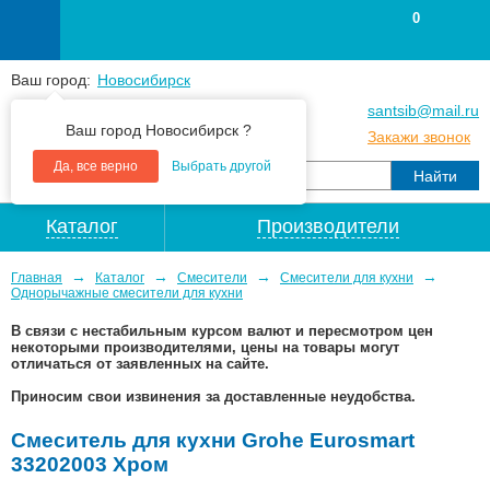
0
Ваш город:
Новосибирск
+7
(383
) 383 25 15
santsib@mail.ru
Ваш город Новосибирск ?
+7
(383
) 213 79 30
Закажи звонок
Да, все верно
Выбрать другой
Каталог
Производители
→
→
→
→
Главная
Каталог
Смесители
Смесители для кухни
Однорычажные смесители для кухни
В связи с нестабильным курсом валют и пересмотром цен
некоторыми производителями, цены на товары могут
отличаться от заявленных на сайте.
Приносим свои извинения за доставленные неудобства.
Смеситель для кухни Grohe Eurosmart
33202003 Хром