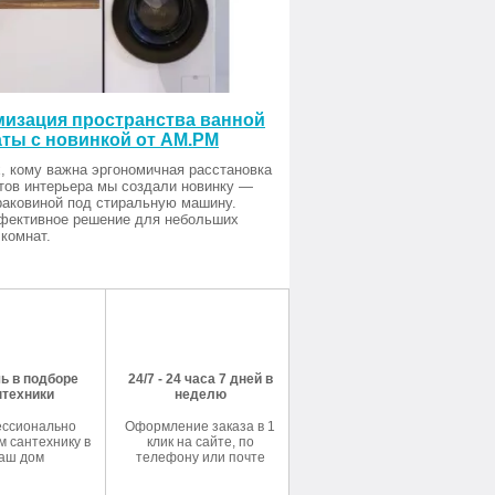
изация пространства ванной
ты с новинкой от AM.PM
, кому важна эргономичная расстановка
тов интерьера мы создали новинку —
раковиной под стиральную машину.
фективное решение для небольших
комнат.
ь в подборе
24/7 - 24 часа 7 дней в
нтехники
неделю
ссионально
Оформление заказа в 1
 сантехнику в
клик на сайте, по
аш дом
телефону или почте