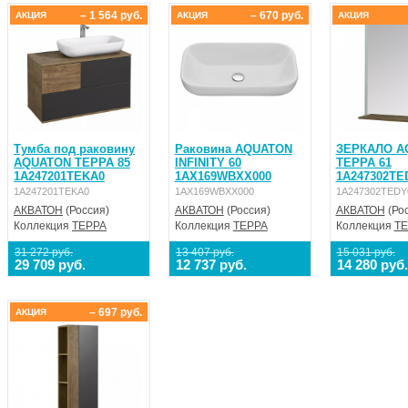
– 1 564 руб.
– 670 руб.
АКЦИЯ
АКЦИЯ
АКЦИЯ
Тумба под раковину
Раковина AQUATON
ЗЕРКАЛО A
AQUATON ТЕРРА 85
INFINITY 60
ТЕРРА 61
1A247201TEKA0
1AX169WBXX000
1A247302TE
1A247201TEKA0
1AX169WBXX000
1A247302TEDY
АКВАТОН
(Россия)
АКВАТОН
(Россия)
АКВАТОН
(Рос
Коллекция
ТЕРРА
Коллекция
ТЕРРА
Коллекция
ТЕ
31 272 руб.
13 407 руб.
15 031 руб.
29 709 руб.
12 737 руб.
14 280 руб.
– 697 руб.
АКЦИЯ