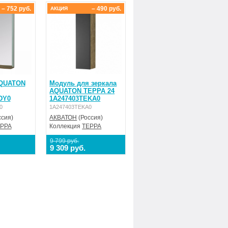
– 752 руб.
– 490 руб.
АКЦИЯ
QUATON
Модуль для зеркала
AQUATON ТЕРРА 24
DY0
1A247403TEKA0
0
1A247403TEKA0
сия)
АКВАТОН
(Россия)
РРА
Коллекция
ТЕРРА
9 799 руб.
9 309 руб.