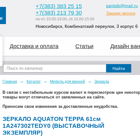
+7
(383
) 383 25 15
santsib@mail.ru
+7
(383
) 213 79 30
Закажи звонок
пн-пт 10.00-19.00, сб 10.00-15.00
Новосибирск, Комбинатский переулок, 3 корпус 6
Доставка и оплата
Статьи
Дизайн ван
→
→
→
Главная
Каталог
Мебель для ванной
Зеркала
В связи с нестабильным курсом валют и пересмотром цен некот
товары могут отличаться от заявленных на сайте.
Приносим свои извинения за доставленные неудобства.
ЗЕРКАЛО AQUATON ТЕРРА 61см
1A247302TEDY0 (ВЫСТАВОЧНЫЙ
ЭКЗЕМПЛЯР)