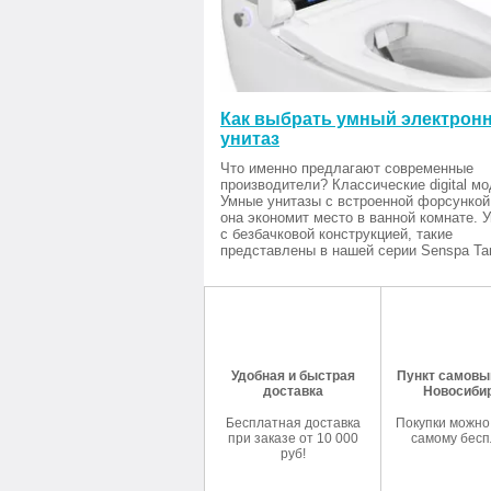
Как выбрать умный электрон
унитаз
Что именно предлагают современные
производители? Классические digital мо
Умные унитазы с встроенной форсункой
она экономит место в ванной комнате. 
с безбачковой конструкцией, такие
представлены в нашей серии Senspa Tan
Удобная и быстрая
Пункт самовыв
доставка
Новосиби
Бесплатная доставка
Покупки можно
при заказе от 10 000
самому бесп
руб!