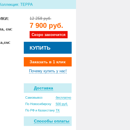
Коллекция: ТЕРРА
12 258 руб.
ИКИ:
7 900 руб.
а, см:
Скоро закончится
а,см:
КУПИТЬ
Заказать в 1 клик
Почему купить у нас!
Доставка
Самовывоз
бесплатно
По Новосибирску
500 руб.
По РФ и Казахстану
ТК
Способы оплаты