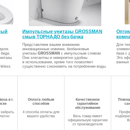
ный
Импульсные унитазы GROSSMAN
Оптим
смыв ТОРНАДО без бачка
комна
Представляем вашем вниманию
Для тех
дели.
инновационные новинки, безбачковые
элемен
 биде,
унитазы
GROSSMAN
с импульсным сливом.
база с 
Унитазы
Они элегантны и невероятно удобны
Это эф
в использовании, кроме того позволяют
ванных 
kless.
существенно сэкономить на потреблении воды.
оза в г.
Оплата любым
Качественное
Помош
рске
способом
гарантийное
са
обслуживание
 забрать
4 способа оплаты для
Профе
латно
вашего удобства
Весь товар имеет
подберем
официальную гарантию
В
от производителя