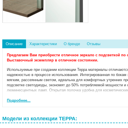
Описание
Характеристики
О бренде
Отзывы
Предлагаем Вам приобрести отличное зеркало с подсветкой по 
Выставочный экземпляр в отличном состоянии.
Используемые при создании коллекции Терра материалы отличаются
надежностью в процессе использования. Интегрированная по бокам 
мягким, рассеянным светом, идеальна для комфортных утренних пр
подсветке светодиоды, экономят до 50% потребляемой мощности и 
люминесцентных ламп. Открытая полочка удобна для косметических
всегда должны быть под рукой.
Данное зеркало можно комплектовать с модулями (арт. 1A247403T
Подробнее...
состав коллекции.
Модели из коллекции ТЕРРА: