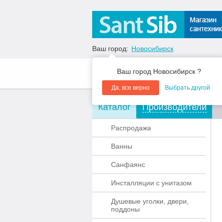
Ваш город:
Новосибирск
Ваш город Новосибирск ?
О компании
Акции
Да, все верно
Выбрать другой
Каталог
Производители
Распродажа
Ванны
Санфаянс
Инсталляции с унитазом
Душевые уголки, двери,
поддоны