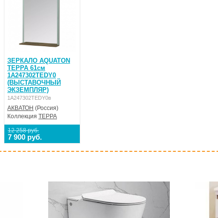
ЗЕРКАЛО AQUATON
ТЕРРА 61см
1A247302TEDY0
(ВЫСТАВОЧНЫЙ
ЭКЗЕМПЛЯР)
1A247302TEDY0в
АКВАТОН
(Россия)
Коллекция
ТЕРРА
12 258 руб.
7 900 руб.