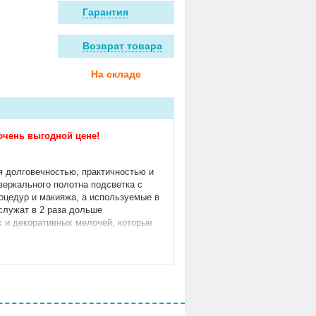
Гарантия
Возврат товара
На складе
очень выгодной цене!
 долговечностью, практичностью и
зеркального полотна подсветка с
оцедур и макияжа, а используемые в
служат в 2 раза дольше
 и декоративных мелочей, которые
EKA0 и 1A247103TEKA0), входящими в