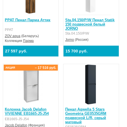
PPAT Пенал Парма Аттик
Sta.04.150/P/W Пенал Statik
150 подвесной белый
JORNO
PPAT
Sta.04.150/P/W
ZOV aqua
(Беларусь)
Jorno
(Россия)
Коллекция
Парма
27 597 руб.
15 700 руб.
– 17 516 руб.
АКЦИЯ
Колонна Jacob Delafon
Пенал Aqwella 5 Stars
VIVIENNE EB1665-J5-J54
Geometria GE0535GRM
подвесной L/R, серый
EB1665-J5-J54
матовый
Jacob Delafon
(Франция)
GE0535GRM