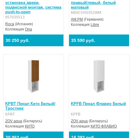
установка двери,
правый/левый, белый
подвесной монтаж, система
матовый
push-to-open
M60CHX0352WM
857635513
AM.PM
(Германия)
Roca
(Испания)
Коллекция
Libre
Коллекция
Ona
30 250 руб.
35 590 руб.
KPBT Пенал Кито Белый/
KPFB Пенал Флавио Белый
Тростник
KPBT
KPFB
ZOV aqua
(Беларусь)
ZOV aqua
(Беларусь)
Коллекция
КИТО
Коллекция
КИТО ФЛАВИО
20 962 руб.
18 393 руб.