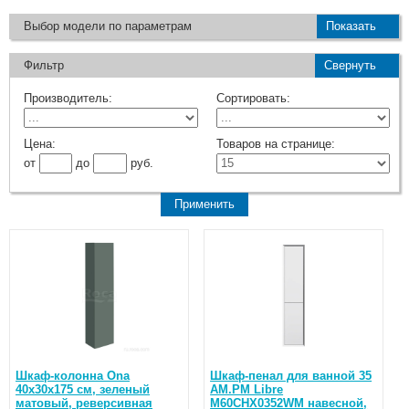
Выбор модели по параметрам
Показать
Фильтр
Свернуть
Производитель:
Сортировать:
Цена:
Товаров на странице:
от
до
руб.
Шкаф-колонна Ona
Шкаф-пенал для ванной 35
40х30х175 см, зеленый
AM.PM Libre
матовый, реверсивная
M60CHX0352WM навесной,