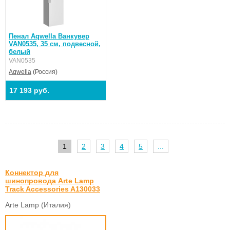
Пенал Aqwella Ванкувер
VAN0535, 35 см, подвесной,
белый
VAN0535
Aqwella
(Россия)
17 193 руб.
1
2
3
4
5
...
Коннектор для
шинопровода Arte Lamp
Track Accessories A130033
Arte Lamp (Италия)