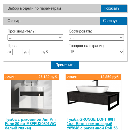
Выбор модели по параметрам
Показать
Фильтр
Свернуть
Производитель:
Сортировать:
Цена:
Товаров на странице:
от
до
руб.
– 26 180 руб.
– 12 850 руб.
АКЦИЯ
АКЦИЯ
Тумба c раковиной Am.Pm
Тумба GRUNGE LOFT 80П
Func 80 см M8FFUX0801WG
1в.я Бетон темно-серый
белый глянец
У85848 с раковиной Roll 53