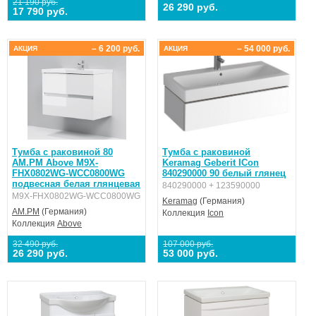
21 190 руб.
26 290 руб.
17 790 руб.
– 6 200 руб.
– 54 000 руб.
АКЦИЯ
АКЦИЯ
Тумба с раковиной 80
Тумба с раковиной
AM.PM Above M9X-
Keramag Geberit ICon
FHX0802WG-WCC0800WG
840290000 90 белый глянец
подвесная белая глянцевая
840290000 + 123590000
M9X-FHX0802WG-WCC0800WG
Keramag
(Германия)
AM.PM
(Германия)
Коллекция
Icon
Коллекция
Above
32 490 руб.
107 000 руб.
26 290 руб.
53 000 руб.