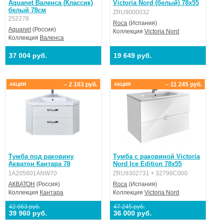
Aquanet Валенса (Классик)
Victoria Nord (белый) 78x55
белый 78см
ZRU9000032
252278
Roca
(Испания)
Aquanet
(Россия)
Коллекция
Victoria Nord
Коллекция
Валенса
37 004 руб.
19 649 руб.
– 2 103 руб.
– 11 245 руб.
АКЦИЯ
АКЦИЯ
Тумба под раковину
Тумба с раковиной Victoria
Акватон Кантара 78
Nord Ice Edition 78x55
1A205601ANW70
ZRU9302731 + 32799C000
АКВАТОН
(Россия)
Roca
(Испания)
Коллекция
Кантара
Коллекция
Victoria Nord
42 063 руб.
47 245 руб.
39 960 руб.
36 000 руб.