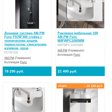
Душевая система AM.PM
Раковина мебельная 100
Func F078F300 стойка с
AM.PM Func
тропическим душем,
M8FWPC1000WM
термостатом, смесителем,
M8FWPC1000WM
изливом, хром
AM.PM
(Германия)
F078F300
Коллекция
Func
AM.PM
(Германия)
Коллекция
Func
78 290 руб.
21 490 руб.
– 26 180 руб.
АКЦИЯ