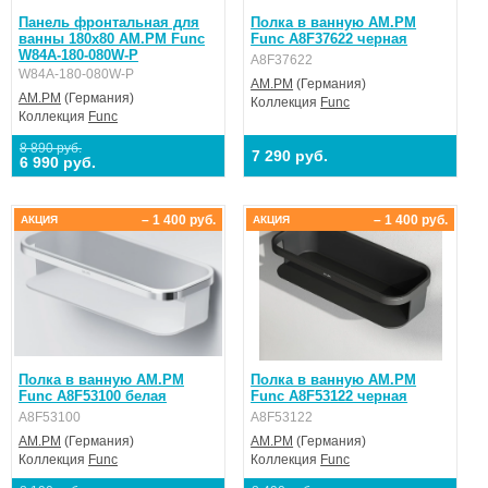
Панель фронтальная для
Полка в ванную AM.PM
ванны 180x80 AM.PM Func
Func A8F37622 черная
W84A-180-080W-P
A8F37622
W84A-180-080W-P
AM.PM
(Германия)
AM.PM
(Германия)
Коллекция
Func
Коллекция
Func
8 890 руб.
7 290 руб.
6 990 руб.
– 1 400 руб.
– 1 400 руб.
АКЦИЯ
АКЦИЯ
Полка в ванную AM.PM
Полка в ванную AM.PM
Func A8F53100 белая
Func A8F53122 черная
A8F53100
A8F53122
AM.PM
(Германия)
AM.PM
(Германия)
Коллекция
Func
Коллекция
Func