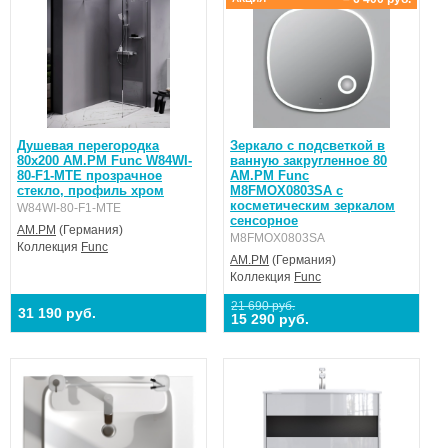
Душевая перегородка
Зеркало с подсветкой в
80x200 AM.PM Func W84WI-
ванную закругленное 80
80-F1-MTE прозрачное
AM.PM Func
стекло, профиль хром
M8FMOX0803SA с
косметическим зеркалом
W84WI-80-F1-MTE
сенсорное
AM.PM
(Германия)
M8FMOX0803SA
Коллекция
Func
AM.PM
(Германия)
Коллекция
Func
21 690 руб.
31 190 руб.
15 290 руб.