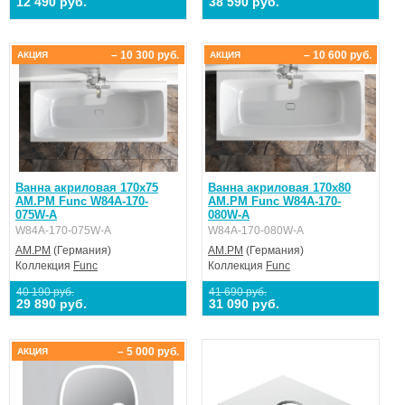
12 490 руб.
38 590 руб.
– 10 300 руб.
– 10 600 руб.
АКЦИЯ
АКЦИЯ
Ванна акриловая 170x75
Ванна акриловая 170x80
AM.PM Func W84A-170-
AM.PM Func W84A-170-
075W-A
080W-A
W84A-170-075W-A
W84A-170-080W-A
AM.PM
(Германия)
AM.PM
(Германия)
Коллекция
Func
Коллекция
Func
40 190 руб.
41 690 руб.
29 890 руб.
31 090 руб.
– 5 000 руб.
АКЦИЯ