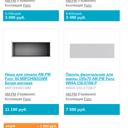
AM.PM
(Германия)
AM.PM
(Германия)
Коллекция
Func
Коллекция
Func
5 790 руб.
6 590 руб.
3 090 руб.
3 490 руб.
Ниша для пенала AM.PM
Панель фронтальная для
Func 60 M8FOH0601WM
ванны 150x70 AM.PM Func
Белая матовая
W84A-150-070W-P
M8FOH0601WM
W84A-150-070W-P
AM.PM
(Германия)
AM.PM
(Германия)
Коллекция
Func
Коллекция
Func
11 190 руб.
7 590 руб.
– 1 900 руб.
АКЦИЯ