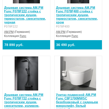
Душевая система AM.PM
Душевая система AM.PM
Func F078F222 стойка с
Func F078F400 стойка с
тропическим душем,
тропическим душем,
термостатом, смесителем,
термостатом, смесителем,
черная
хром
F078F222
F078F400
AM.PM
(Германия)
AM.PM
(Германия)
Коллекция
Func
Коллекция
Func
78 890 руб.
36 490 руб.
Душевая система AM.PM
Унитаз подвесной AM.PM
Func F078F722 стойка с
Func C8F1700MWSC
тропическим душем,
безободковый с сиденьем
смесителем, изливом,
микролифт, белый