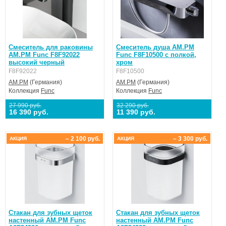
Смеситель для раковины
Смеситель душа AM.PM
AM.PM Func F8F92022
Func F8F10500 с полкой,
высокий черный
хром
F8F92022
F8F10500
AM.PM
(Германия)
AM.PM
(Германия)
Коллекция
Func
Коллекция
Func
27 990 руб.
32 290 руб.
16 390 руб.
11 390 руб.
– 2 100 руб.
– 3 300 руб.
АКЦИЯ
АКЦИЯ
Стакан для зубных щеток
Стакан для зубных щеток
настенный AM.PM Func
настенный AM.PM Func