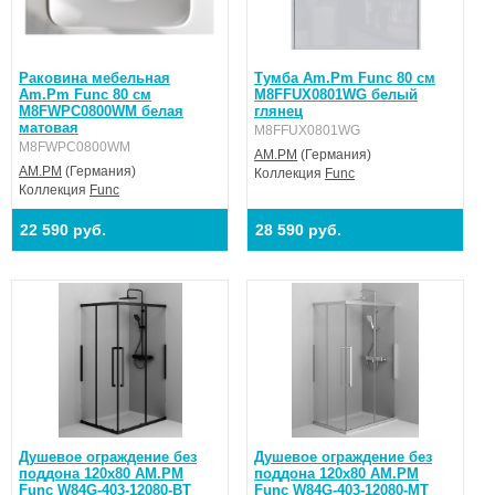
Раковина мебельная
Тумба Am.Pm Func 80 см
Am.Pm Func 80 см
M8FFUX0801WG белый
M8FWPC0800WM белая
глянец
матовая
M8FFUX0801WG
M8FWPC0800WM
AM.PM
(Германия)
AM.PM
(Германия)
Коллекция
Func
Коллекция
Func
22 590 руб.
28 590 руб.
Душевое ограждение без
Душевое ограждение без
поддона 120х80 AM.PM
поддона 120х80 AM.PM
Func W84G-403-12080-BТ
Func W84G-403-12080-MТ