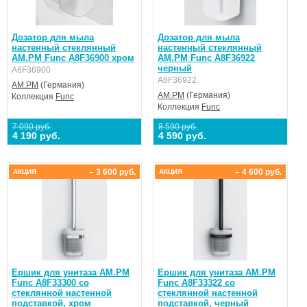
Дозатор для мыла
Дозатор для мыла
настенный стеклянный
настенный стеклянный
AM.PM Func A8F36900 хром
AM.PM Func A8F36922
черный
A8F36900
A8F36922
AM.PM
(Германия)
AM.PM
(Германия)
Коллекция
Func
Коллекция
Func
7 090 руб.
8 590 руб.
4 190 руб.
4 590 руб.
– 3 600 руб.
– 4 600 руб.
АКЦИЯ
АКЦИЯ
Ершик для унитаза AM.PM
Ершик для унитаза AM.PM
Func A8F33300 со
Func A8F33322 со
стеклянной настенной
стеклянной настенной
подставкой, хром
подставкой, черный