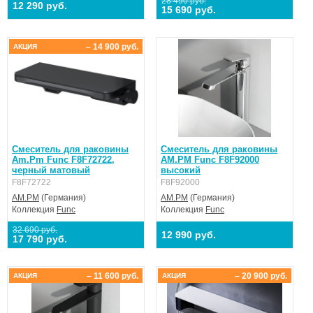
28 490 руб.
12 290 руб.
15 690 руб.
– 14 900 руб.
АКЦИЯ
Смеситель для раковины
Смеситель для раковины
Am.Pm Func F8F72722,
AM.PM Func F8F92000
черный матовый
высокий
F8F72722
F8F92000
AM.PM
(Германия)
AM.PM
(Германия)
Коллекция
Func
Коллекция
Func
32 690 руб.
12 990 руб.
17 790 руб.
– 11 600 руб.
– 20 900 руб.
АКЦИЯ
АКЦИЯ