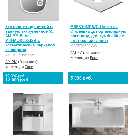
Зеркало с подсветкой в
M8FST0601WG Universal
ванную закругленное 55
Столешница под накладную
AM.PM Func
раковину, для тумбы 60 см,
M8FMOX0553SA с
цвет белый глянец
косметическим зеркалом
M8FST0601WG
сенсорное
AM.PM
(Германия)
M8FMOX0553SA
Коллекция
Func
AM.PM
(Германия)
Коллекция
Func
17 990 руб.
5 990 руб.
12 990 руб.