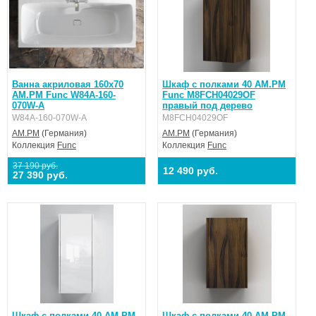
Ванна акриловая 160x70
Шкаф с полками 40 AM.PM
AM.PM Func W84A-160-
Func M8FCH04029OF
070W-A
правый под дерево
W84A-160-070W-A
M8FCH04029OF
AM.PM
(Германия)
AM.PM
(Германия)
Коллекция
Func
Коллекция
Func
37 190 руб.
12 490 руб.
27 390 руб.
Шкаф с полками 40 AM.PM
Шкаф с полками 40 AM.PM