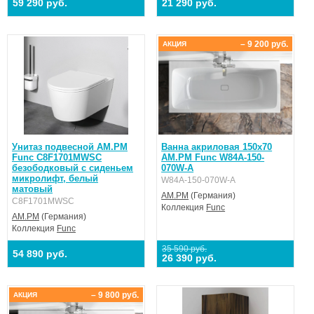
59 290 руб.
21 290 руб.
– 9 200 руб.
АКЦИЯ
Унитаз подвесной AM.PM
Ванна акриловая 150x70
Func C8F1701MWSC
AM.PM Func W84A-150-
безободковый с сиденьем
070W-A
микролифт, белый
W84A-150-070W-A
матовый
AM.PM
(Германия)
C8F1701MWSC
Коллекция
Func
AM.PM
(Германия)
Коллекция
Func
35 590 руб.
54 890 руб.
26 390 руб.
– 9 800 руб.
АКЦИЯ