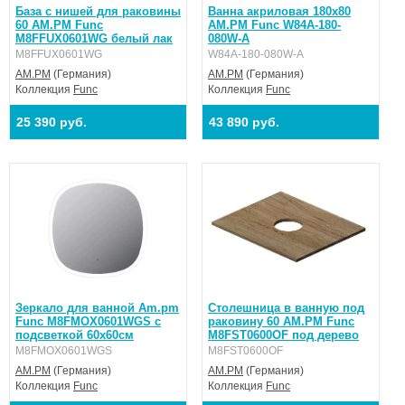
База с нишей для раковины
Ванна акриловая 180x80
60 AM.PM Func
AM.PM Func W84A-180-
M8FFUX0601WG белый лак
080W-A
M8FFUX0601WG
W84A-180-080W-A
AM.PM
(Германия)
AM.PM
(Германия)
Коллекция
Func
Коллекция
Func
25 390 руб.
43 890 руб.
Зеркало для ванной Am.pm
Столешница в ванную под
Func M8FMOX0601WGS с
раковину 60 AM.PM Func
подсветкой 60x60см
M8FST0600OF под дерево
M8FMOX0601WGS
M8FST0600OF
AM.PM
(Германия)
AM.PM
(Германия)
Коллекция
Func
Коллекция
Func