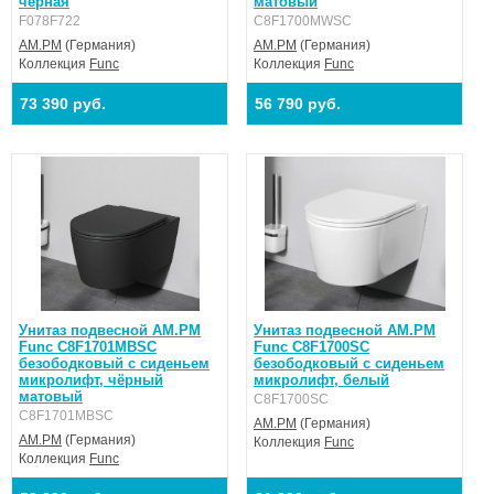
черная
матовый
F078F722
C8F1700MWSC
AM.PM
(Германия)
AM.PM
(Германия)
Коллекция
Func
Коллекция
Func
73 390 руб.
56 790 руб.
Унитаз подвесной AM.PM
Унитаз подвесной AM.PM
Func C8F1701MBSC
Func C8F1700SC
безободковый с сиденьем
безободковый с сиденьем
микролифт, чёрный
микролифт, белый
матовый
C8F1700SC
C8F1701MBSC
AM.PM
(Германия)
AM.PM
(Германия)
Коллекция
Func
Коллекция
Func