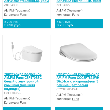
A8F34300 стеклянный, хром
A8F34322 стеклянный, хром
A8F34300
A8F34322
AM.PM
(Германия)
AM.PM
(Германия)
Коллекция
Func
Коллекция
Func
5 790 руб.
6 590 руб.
3 690 руб.
3 290 руб.
Унитаз-биде подвесной
Электронная крышка-биде
AM.PM Func C8F1703SC
AM.PM Func CCC8F7851WH
белый c электронной
36x54см с микролифтом 3
крышкой (внешняя
режима цвет белый
подводка)
CCC8F7851WH
C8F1703SC
AM.PM
(Германия)
AM.PM
(Германия)
Коллекция
Func
Коллекция
Func