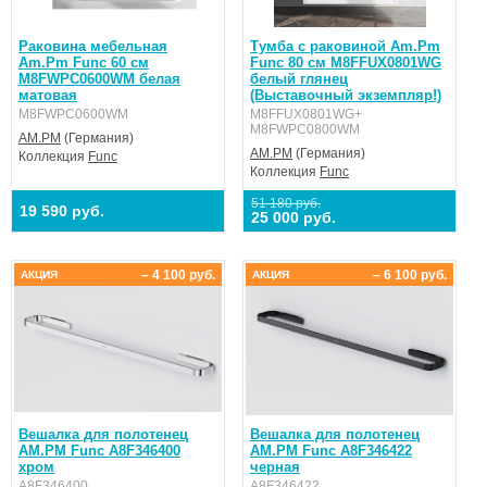
Раковина мебельная
Тумба c раковиной Am.Pm
Am.Pm Func 60 см
Func 80 см M8FFUX0801WG
M8FWPC0600WM белая
белый глянец
матовая
(Выставочный экземпляр!)
M8FWPC0600WM
M8FFUX0801WG+
M8FWPC0800WM
AM.PM
(Германия)
AM.PM
(Германия)
Коллекция
Func
Коллекция
Func
51 180 руб.
19 590 руб.
25 000 руб.
– 4 100 руб.
– 6 100 руб.
АКЦИЯ
АКЦИЯ
Вешалка для полотенец
Вешалка для полотенец
AM.PM Func A8F346400
AM.PM Func A8F346422
хром
черная
A8F346400
A8F346422