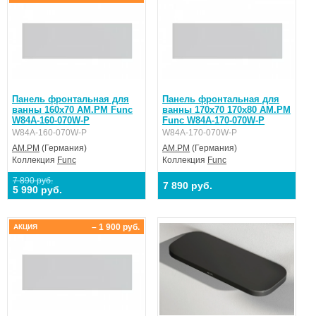
Панель фронтальная для
Панель фронтальная для
ванны 160x70 AM.PM Func
ванны 170x70 170x80 AM.PM
W84A-160-070W-P
Func W84A-170-070W-P
W84A-160-070W-P
W84A-170-070W-P
AM.PM
(Германия)
AM.PM
(Германия)
Коллекция
Func
Коллекция
Func
7 890 руб.
7 890 руб.
5 990 руб.
– 1 900 руб.
АКЦИЯ