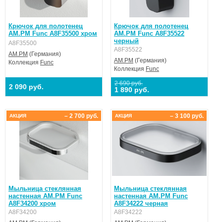
Крючок для полотенец
Крючок для полотенец
AM.PM Func A8F35500 хром
AM.PM Func A8F35522
черный
A8F35500
A8F35522
AM.PM
(Германия)
AM.PM
(Германия)
Коллекция
Func
Коллекция
Func
2 690 руб.
2 090 руб.
1 890 руб.
– 2 700 руб.
– 3 100 руб.
АКЦИЯ
АКЦИЯ
Мыльница стеклянная
Мыльница стеклянная
настенная AM.PM Func
настенная AM.PM Func
A8F34200 хром
A8F34222 черная
A8F34200
A8F34222