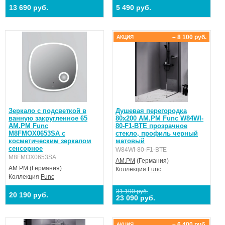
13 690 руб.
5 490 руб.
– 8 100 руб.
АКЦИЯ
Зеркало с подсветкой в
Душевая перегородка
ванную закругленное 65
80x200 AM.PM Func W84WI-
AM.PM Func
80-F1-BTE прозрачное
M8FMOX0653SA с
стекло, профиль черный
косметическим зеркалом
матовый
сенсорное
W84WI-80-F1-BTE
M8FMOX0653SA
AM.PM
(Германия)
AM.PM
(Германия)
Коллекция
Func
Коллекция
Func
31 190 руб.
20 190 руб.
23 090 руб.
– 6 400 руб.
АКЦИЯ