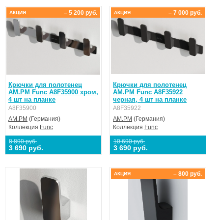
– 5 200 руб.
– 7 000 руб.
АКЦИЯ
АКЦИЯ
Крючки для полотенец
Крючки для полотенец
AM.PM Func A8F35900 хром,
AM.PM Func A8F35922
4 шт на планке
черная, 4 шт на планке
A8F35900
A8F35922
AM.PM
(Германия)
AM.PM
(Германия)
Коллекция
Func
Коллекция
Func
8 890 руб.
10 690 руб.
3 690 руб.
3 690 руб.
– 800 руб.
АКЦИЯ