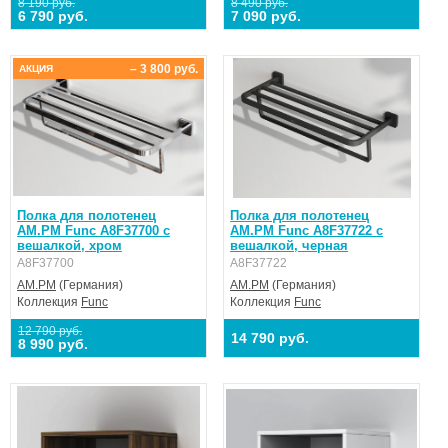
8 190 руб.
8 490 руб.
6 790 руб.
7 090 руб.
– 3 800 руб.
АКЦИЯ
Полка для полотенец
Полка для полотенец
AM.PM Func A8F37700 с
AM.PM Func A8F37722 с
вешалкой, хром
вешалкой, черная
A8F37700
A8F37722
AM.PM
(Германия)
AM.PM
(Германия)
Коллекция
Func
Коллекция
Func
12 790 руб.
14 790 руб.
8 990 руб.