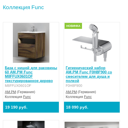
Коллекция Func
НОВИНКА
База с нишей для раковины
Гигиенический набор
60 AM.PM Func
AM.PM Func F0H8F900 со
M8FFUX0601OF
смесителем для душа и
текстурированное дерево
полкой
M8FFUX0601OF
F0H8F900
AM.PM
(Германия)
AM.PM
(Германия)
Коллекция
Func
Коллекция
Func
19 190 руб.
18 090 руб.