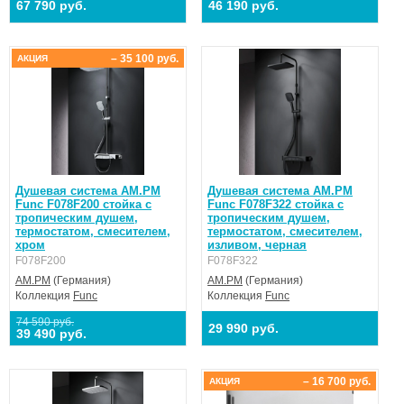
67 790 руб.
46 190 руб.
– 35 100 руб.
АКЦИЯ
Душевая система AM.PM
Душевая система AM.PM
Func F078F200 стойка с
Func F078F322 стойка с
тропическим душем,
тропическим душем,
термостатом, смесителем,
термостатом, смесителем,
хром
изливом, черная
F078F200
F078F322
AM.PM
(Германия)
AM.PM
(Германия)
Коллекция
Func
Коллекция
Func
74 590 руб.
29 990 руб.
39 490 руб.
– 16 700 руб.
АКЦИЯ