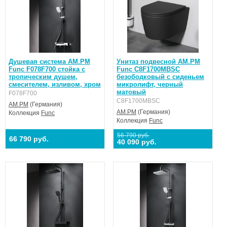
Душевая система AM.PM
Унитаз подвесной AM.PM
Func F078F700 стойка с
Func C8F1700MBSC
тропическим душем,
безободковый с сиденьем
смесителем, изливом, хром
микролифт, черный
матовый
F078F700
C8F1700MBSC
AM.PM
(Германия)
AM.PM
(Германия)
Коллекция
Func
Коллекция
Func
56 790 руб.
66 790 руб.
40 090 руб.