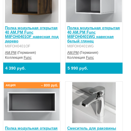
Полка модульная открытая
Полка модульная открытая
40 AM.PM Func
40 AM.PM Func
M8FOH0401OF навесная под
M8FOH0401WG навесная
дерево
белый глянец
M8FOH0401OF
M8FOH0401WG
AM.PM
(Германия)
AM.PM
(Германия)
Коллекция
Func
Коллекция
Func
4 390 руб.
5 990 руб.
– 800 руб.
АКЦИЯ
Полка модульная открытая
Смеситель для раковины