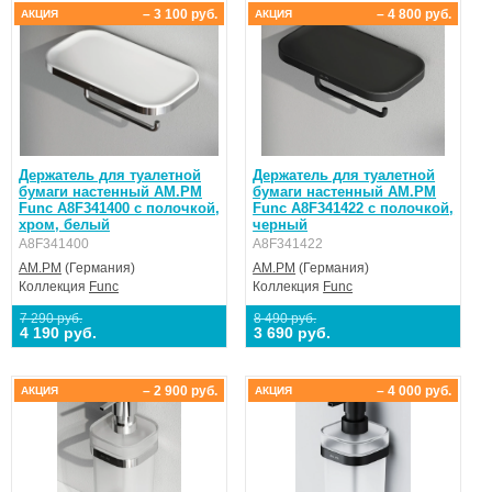
– 3 100 руб.
– 4 800 руб.
АКЦИЯ
АКЦИЯ
Держатель для туалетной
Держатель для туалетной
бумаги настенный AM.PM
бумаги настенный AM.PM
Func A8F341400 с полочкой,
Func A8F341422 с полочкой,
хром, белый
черный
A8F341400
A8F341422
AM.PM
(Германия)
AM.PM
(Германия)
Коллекция
Func
Коллекция
Func
7 290 руб.
8 490 руб.
4 190 руб.
3 690 руб.
– 2 900 руб.
– 4 000 руб.
АКЦИЯ
АКЦИЯ