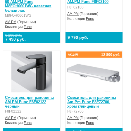
60 AM.PM Func
AM.PM Func F8F02100
M8FOH0601WG навесная
F8F02100
белый лак
AM.PM
(Германия)
M8FOH0601WG
Коллекция
Func
AM.PM
(Германия)
Коллекция
Func
8 290 руб.
9 790 руб.
7 490 руб.
– 12 800 руб.
АКЦИЯ
Смеситель для раковины
Смеситель для раковины
AM.PM Func F8F02122
Am.Pm Func F8F72700,
черный
хром глянцевый
F8F02122
F8F72700
AM.PM
(Германия)
AM.PM
(Германия)
Коллекция
Func
Коллекция
Func