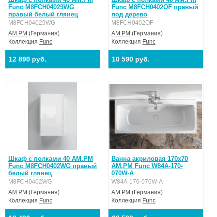
Func M8FCH04029WG
Func M8FCH0402OF правый
правый белый глянец
под дерево
M8FCH04029WG
M8FCH0402OF
AM.PM
(Германия)
AM.PM
(Германия)
Коллекция
Func
Коллекция
Func
12 890 руб.
10 590 руб.
Шкаф с полками 40 AM.PM
Ванна акриловая 170x70
Func M8FCH0402WG правый
AM.PM Func W84A-170-
белый глянец
070W-A
M8FCH0402WG
W84A-170-070W-A
AM.PM
(Германия)
AM.PM
(Германия)
Коллекция
Func
Коллекция
Func