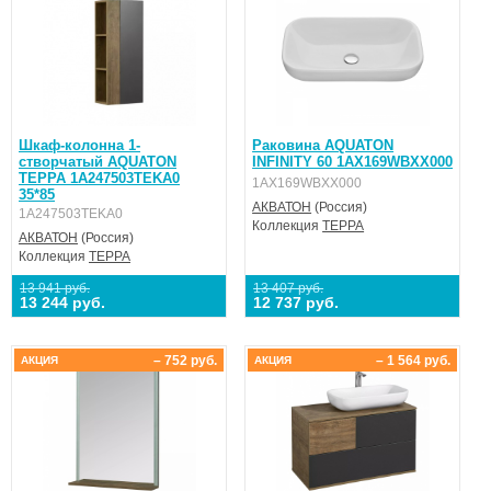
Шкаф-колонна 1-
Раковина AQUATON
створчатый AQUATON
INFINITY 60 1AX169WBXX000
ТЕРРА 1A247503TEKA0
1AX169WBXX000
35*85
АКВАТОН
(Россия)
1A247503TEKA0
Коллекция
ТЕРРА
АКВАТОН
(Россия)
Коллекция
ТЕРРА
13 941 руб.
13 407 руб.
13 244 руб.
12 737 руб.
– 752 руб.
– 1 564 руб.
АКЦИЯ
АКЦИЯ