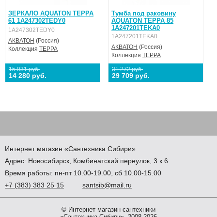
ЗЕРКАЛО AQUATON ТЕРРА
Тумба под раковину
61 1A247302TEDY0
AQUATON ТЕРРА 85
1A247201TEKA0
1A247302TEDY0
1A247201TEKA0
АКВАТОН
(Россия)
АКВАТОН
(Россия)
Коллекция
ТЕРРА
Коллекция
ТЕРРА
15 031 руб.
31 272 руб.
14 280 руб.
29 709 руб.
Интернет магазин
«Сантехника
Сибири»
Адрес:
Новосибирск
,
Комбинатский переулок, 3 к.6
Время работы: пн-пт 10.00-19.00, сб 10.00-15.00
+7
(383
) 383 25 15
santsib@mail.ru
© Интернет магазин сантехники
«Сантехника Сибири», 2008-2026