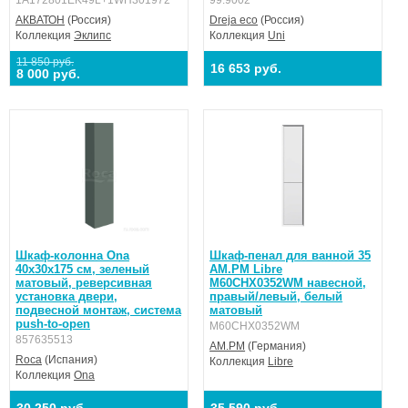
АКВАТОН
(Россия)
Dreja eco
(Россия)
Коллекция
Эклипс
Коллекция
Uni
11 850 руб.
16 653 руб.
8 000 руб.
Шкаф-колонна Ona
Шкаф-пенал для ванной 35
40х30х175 см, зеленый
AM.PM Libre
матовый, реверсивная
M60CHX0352WM навесной,
установка двери,
правый/левый, белый
подвесной монтаж, система
матовый
push-to-open
M60CHX0352WM
857635513
AM.PM
(Германия)
Roca
(Испания)
Коллекция
Libre
Коллекция
Ona
30 250 руб.
35 590 руб.