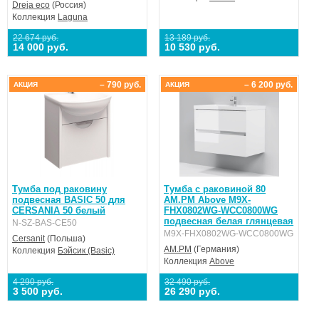
Dreja eco
(Россия)
Коллекция
Laguna
22 674 руб.
13 189 руб.
14 000 руб.
10 530 руб.
– 790 руб.
– 6 200 руб.
АКЦИЯ
АКЦИЯ
Тумба под раковину
Тумба с раковиной 80
подвесная BASIC 50 для
AM.PM Above M9X-
CERSANIA 50 белый
FHX0802WG-WCC0800WG
подвесная белая глянцевая
N-SZ-BAS-CE50
M9X-FHX0802WG-WCC0800WG
Cersanit
(Польша)
AM.PM
(Германия)
Коллекция
Бэйсик (Basic)
Коллекция
Above
4 290 руб.
32 490 руб.
3 500 руб.
26 290 руб.