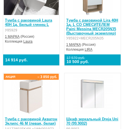
Тумба с раковиной Laura
Тумба с раковиной Lira 40Н
40Н 1д. Белый глянец L
1д. L СО СМЕСИТЕЛЕМ
Paini Messina MECR205N35
У85929
(Выставочный экземпляр)
1 МАРКА
(Россия)
У85922+MECR205N35
Коллекция
Laura
1 МАРКА
(Россия)
Коллекция
LIRA
17 570 руб.
14 914 руб.
10 500 руб.
– 3 850 руб.
АКЦИЯ
Тумба с раковиной Акватон
Шкаф зеркальный Dreja Uni
Эклипс 46 M (левая, белая)
70 (99.9002)
1A172801EK49L+1WH301972
99.9002