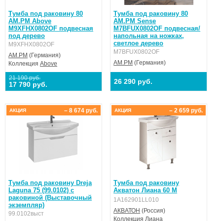
Тумба под раковину 80
Тумба под раковину 80
AM.PM Above
AM.PM Sense
M9XFHX0802OF подвесная
M7BFUX0802OF подвесная/
под дерево
напольная на ножках,
светлое дерево
M9XFHX0802OF
M7BFUX0802OF
AM.PM
(Германия)
AM.PM
(Германия)
Коллекция
Above
21 190 руб.
26 290 руб.
17 790 руб.
– 8 674 руб.
– 2 659 руб.
АКЦИЯ
АКЦИЯ
Тумба под раковину Dreja
Тумба под раковину
Laguna 75 (99.0102) с
Акватон Лиана 60 М
раковиной (Выставочный
1A162901LL010
экземпляр)
АКВАТОН
(Россия)
99.0102выст
Коллекция
Лиана