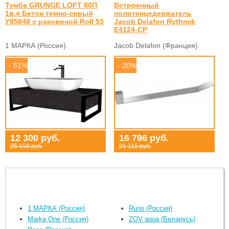
Тумба GRUNGE LOFT 80П
Встроенный
1в.я Бетон темно-серый
полотенцедержатель
У85848 с раковиной Roll 53
Jacob Delafon Rythmik
E4124-CP
1 МАРКА (Россия)
Jacob Delafon (Франция)
- 51%
- 20%
12 300 руб.
16 796 руб.
25 150 руб.
21 115 руб.
1 МАРКА (Россия)
Runo (Россия)
Marka One (Россия)
ZOV aqua (Беларусь)