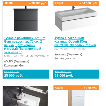
– 28 100 руб.
– 54 000 руб.
АКЦИЯ
АКЦИЯ
Тумба с раковиной Am.Pm
Тумба с раковиной
Gem подвесная, 75 см, 2
Keramag Geberit ICon
ящика, цвет черный
840290000 90 белый глянец
матовый (Выставочный
840290000 + 123590000
экземпляр!)
Keramag
(Германия)
M90FHX07522BM+M90WCC0752BM
Коллекция
Icon
AM.PM
(Германия)
Коллекция
Gem
53 100 руб.
107 000 руб.
25 000 руб.
53 000 руб.
– 7 070 руб.
АКЦИЯ