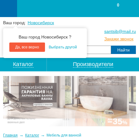
0
Ваш город:
Новосибирск
+7
(383
) 383 25 15
santsib@mail.ru
Ваш город Новосибирск ?
+7
(383
) 213 79 30
Закажи звонок
Да, все верно
Выбрать другой
Каталог
Производители
→
→
Главная
Каталог
Мебель для ванной