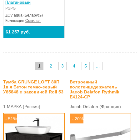
Платиновый
PSPG
ZOV aqua
(Беларусь)
Коллекция
Севилья
61 257 руб.
1
2
3
4
5
...
Тумба GRUNGE LOFT 80П
Встроенный
1в.я Бетон темно-серый
полотенцедержатель
У85848 с раковиной Roll 53
Jacob Delafon Rythmik
E4124-CP
1 МАРКА (Россия)
Jacob Delafon (Франция)
- 51%
- 20%