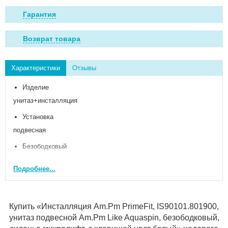
Гарантия
Возврат товара
Характеристики
Отзывы
Изделие
унитаз+инсталляция
Установка
подвесная
Безободковый
да
Подробнее...
Высота см
34
Ширина см
Купить «Инсталляция Am.Pm PrimeFit, IS90101.801900,
унитаз подвесной Am.Pm Like Aquaspin, безободковый,
37.5