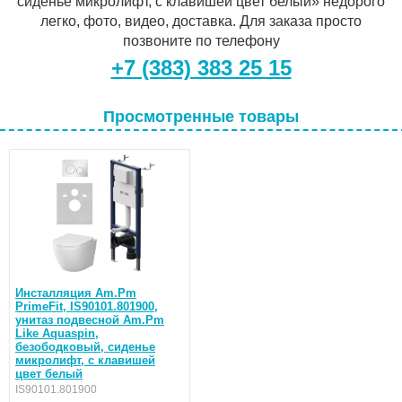
сиденье микролифт, с клавишей цвет белый» недорого
Глубина см
легко, фото, видео, доставка. Для заказа просто
54
позвоните по телефону
+7 (383) 383 25 15
Стилистика дизайна
стандарт
Просмотренные товары
Угловое изделие
нет
Форма
округлая
Организация смывающего потока
каскадный слив
Функция биде
Инсталляция Am.Pm
нет
PrimeFit, IS90101.801900,
унитаз подвесной Am.Pm
Высота чаши
Like Aquaspin,
безободковый, сиденье
37 см
микролифт, с клавишей
цвет белый
Цвет
IS90101.801900
белый