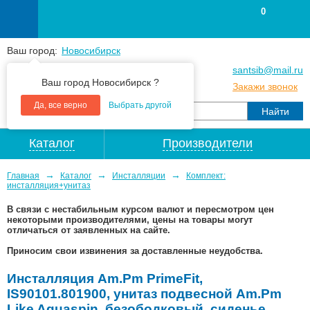
0
Ваш город:
Новосибирск
+7
(383
) 383 25 15
santsib@mail.ru
Ваш город Новосибирск ?
+7
(383
) 213 79 30
Закажи звонок
Да, все верно
Выбрать другой
Каталог
Производители
→
→
→
Главная
Каталог
Инсталляции
Комплект:
инсталляция+унитаз
В связи с нестабильным курсом валют и пересмотром цен
некоторыми производителями, цены на товары могут
отличаться от заявленных на сайте.
Приносим свои извинения за доставленные неудобства.
Инсталляция Am.Pm PrimeFit,
IS90101.801900, унитаз подвесной Am.Pm
Like Aquaspin, безободковый, сиденье