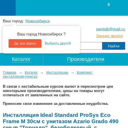
0
Ваш город:
Новосибирск
+7
(383
) 383 25 15
santsib@mail.ru
Ваш город Новосибирск ?
+7
(383
) 213 79 30
Закажи звонок
Да, все верно
Выбрать другой
Каталог
Производители
→
→
→
Главная
Каталог
Инсталляции
Комплект:
инсталляция+унитаз
В связи с нестабильным курсом валют и пересмотром цен
некоторыми производителями, цены на товары могут
отличаться от заявленных на сайте.
Приносим свои извинения за доставленные неудобства.
Инсталляция Ideal Standard ProSys Eco
Frame M 30см с унитазом Azario Grado 490
смыв "Торнадо", безободковый, с