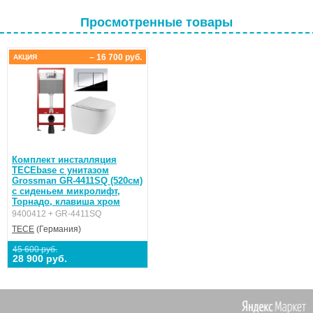
Просмотренные товары
– 16 700 руб.
АКЦИЯ
Комплект инсталляция
TECEbase с унитазом
Grossman GR-4411SQ (520см)
с сиденьем микролифт,
Торнадо, клавиша хром
9400412 + GR-4411SQ
TECE
(Германия)
45 600 руб.
28 900 руб.