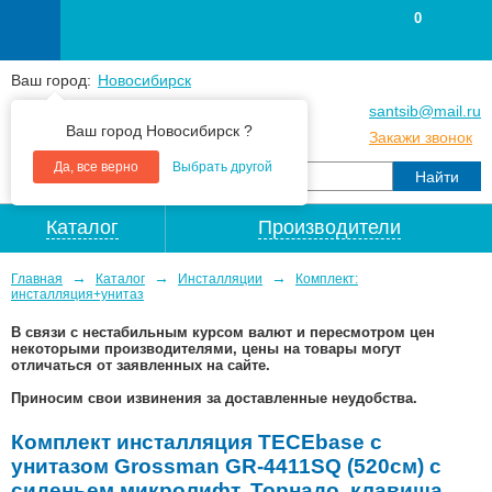
0
Ваш город:
Новосибирск
+7
(383
) 383 25 15
santsib@mail.ru
Ваш город Новосибирск ?
+7
(383
) 213 79 30
Закажи звонок
Да, все верно
Выбрать другой
Каталог
Производители
→
→
→
Главная
Каталог
Инсталляции
Комплект:
инсталляция+унитаз
В связи с нестабильным курсом валют и пересмотром цен
некоторыми производителями, цены на товары могут
отличаться от заявленных на сайте.
Приносим свои извинения за доставленные неудобства.
Комплект инсталляция TECEbase с
унитазом Grossman GR-4411SQ (520см) с
сиденьем микролифт, Торнадо, клавиша