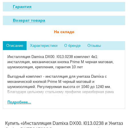
Гарантия
Возврат товара
На складе
Описание
Характеристики
О бренде
Отзывы
Инсталляция Damixa DX00. I013.0238 комплект 4в1:
инсталляция, механическая кнопка Prime M черная матовая,
шумоизоляция, крепления, гарантия 10 лет
Выгодный комплект - инсталляция для унитаза Damixa с
механической кнопкой Prime M черный матовый и
шумоизоляцией. Регулируемая высота от 1040 до 1240 мм.
Благодаря цельному стальному профилю неразборная рама
выдерживает нагрузку до 400 кг. В комплекте: - полностью
изолированный бачок с двухрежимной смывной арматурой.
Подробнее...
Подключение к системе водоснабжения R 1/2. - монтажная
коробка для окна обслуживания - для удобства отделочных
работ, все необходимые патрубки и крепления. - прокладка
между унитазом и стеной - звукоизоляция. - механическая
Купить «Инсталляция Damixa DX00. I013.0238 и Унитаз
двухрежимная клавиша Prime M из ABS-пластика в цвете