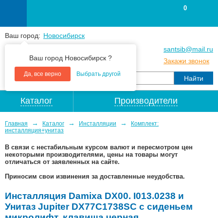
0
Ваш город:
Новосибирск
+7
(383
) 383 25 15
santsib@mail.ru
Ваш город Новосибирск ?
+7
(383
) 213 79 30
Закажи звонок
Да, все верно
Выбрать другой
Каталог
Производители
→
→
→
Главная
Каталог
Инсталляции
Комплект:
инсталляция+унитаз
В связи с нестабильным курсом валют и пересмотром цен
некоторыми производителями, цены на товары могут
отличаться от заявленных на сайте.
Приносим свои извинения за доставленные неудобства.
Инсталляция Damixa DX00. I013.0238 и
Унитаз Jupiter DX77C1738SC с сиденьем
микролифт, клавиша черная