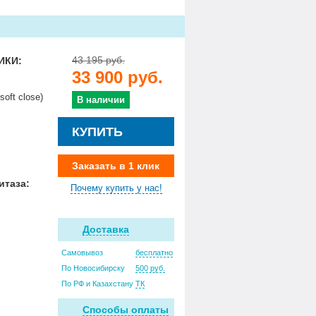
43 195 руб.
ИКИ:
33 900 руб.
oft close)
В наличии
КУПИТЬ
:
Заказать в 1 клик
итаза:
Почему купить у нас!
Доставка
Самовывоз
бесплатно
По Новосибирску
500 руб.
По РФ и Казахстану
ТК
Способы оплаты