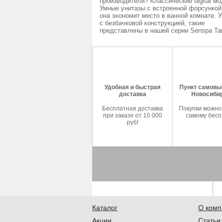
производители? Классические digital мо
Умные унитазы с встроенной форсункой
она экономит место в ванной комнате. 
с безбачковой конструкцией, такие
представлены в нашей серии Senspa Tan
Удобная и быстрая
Пункт самовыв
доставка
Новосиби
Бесплатная доставка
Покупки можно
при заказе от 10 000
самому бесп
руб!
Каталог
О комп
Акции
Статьи