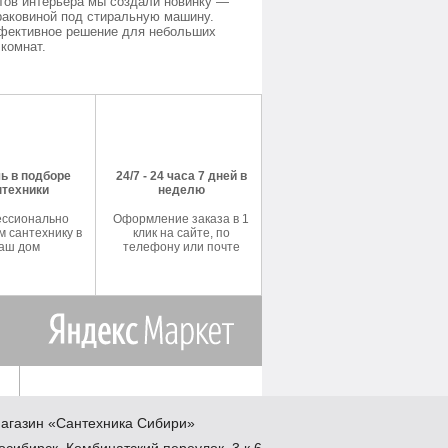
тов интерьера мы создали новинку —
раковиной под стиральную машину.
фективное решение для небольших
комнат.
ь в подборе
24/7 - 24 часа 7 дней в
нтехники
неделю
ссионально
Оформление заказа в 1
 сантехнику в
клик на сайте, по
аш дом
телефону или почте
агазин
«Сантехника
Сибири»