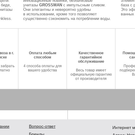
дели.
инновационные новинки, безбачковые
элемен
 биде,
унитазы
GROSSMAN
с импульсным сливом.
база с 
Унитазы
Они элегантны и невероятно удобны
Это эф
в использовании, кроме того позволяют
ванных 
kless.
существенно сэкономить на потреблении воды.
оза в г.
Оплата любым
Качественное
Помош
рске
способом
гарантийное
са
обслуживание
 забрать
4 способа оплаты для
Профе
латно
вашего удобства
Весь товар имеет
подберем
официальную гарантию
В
от производителя
ании
Вопрос-ответ
Интернет м
Бренды