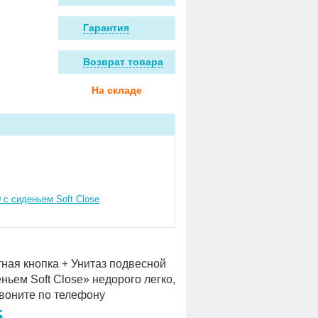
Гарантия
Возврат товара
На складе
 с сиденьем Soft Close
ная кнопка + Унитаз подвесной
ьем Soft Close» недорого легко,
звоните по телефону
5