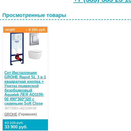
Просмотренные товары
– 9 295 руб.
АКЦИЯ
Сет Инсталляция
GROHE Rapid SL 3 в 1
квадратная кнопка +
Унитаз подвесной
безободковый
Aquatek ЛЕЯ AQ1199-
00 490*360*320 с
сиденьем Soft Close
38772001+AQ1199-00
GROHE
(Германия)
43 195 руб.
33 900 руб.