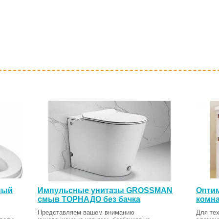
ный
Импульсные унитазы GROSSMAN
Оптим
смыв ТОРНАДО без бачка
комна
Представляем вашем вниманию
Для тех