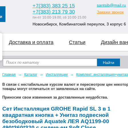
+7
(383
) 383 25 15
santsib@mail.ru
+7
(383
) 213 79 30
Закажи звонок
пн-пт 10.00-19.00, сб 10.00-15.00
Новосибирск, Комбинатский переулок, 3 корпус 6
Доставка и оплата
Статьи
Дизайн ван
→
→
→
Главная
Каталог
Инсталляции
Комплект: инсталляция+унитаз
В связи с нестабильным курсом валют и пересмотром цен некот
товары могут отличаться от заявленных на сайте.
Приносим свои извинения за доставленные неудобства.
Сет Инсталляция GROHE Rapid SL 3 в 1
квадратная кнопка + Унитаз подвесной
безободковый Aquatek ЛЕЯ AQ1199-00
490*360*320 с сиденьем Soft Close