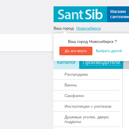
Ваш город:
Новосибирск
Ваш город Новосибирск ?
О компании
Акции
Да, все верно
Выбрать другой
Каталог
Производители
Распродажа
Ванны
Санфаянс
Инсталляции с унитазом
Душевые уголки, двери,
поддоны