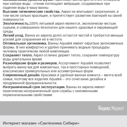
при наборе воды - стенки поглощают вибрации, создаваемые при
падении воды в чашу ванны.
Высокие гигиенические свойства.
Акрил не впитывает загрязнения, в
том числе сильно красящие, и препятствует развитию бактерий на своей
поверхности.
Экологичность.
100% литьевой акрил является, экологически чистым
сырьем, и совершенно безопасен для нашего здоровья и окружающей
среды.
Легкий уход.
Ванна из акрила долго остается чистой и требуется меньше
усилий для сохранения её в чистоте.
Оптимальная эргономика.
Ванны Aquatek имеют округлые эргономичные
формы. В них комфортно и удобно принимать водные процедуры
человеку практически любой комплекции.
Сохраняет тепло.
Акрил отлично держит тепло, сохраняя температуру
воды длительное время.
Разнообразие форм и размеров.
Ассортимент Aquatek позволяет
выбрать ванну как для компактных, так и просторных помещений,
классических прямоугольных или ассиметричных форм.
Современный дизайн.
Красивая и удобная ванная комната – мечта всей
семьи, поэтому все изделия Aquatek – это сочетание дизайна и
продуманной функциональности.
Неограниченный срок эксплуатации.
Ванны из акрила имеют
практически неограниченный срок службы с неизменными
первоначальными свойствами.
Интернет магазин
«Сантехника
Сибири»