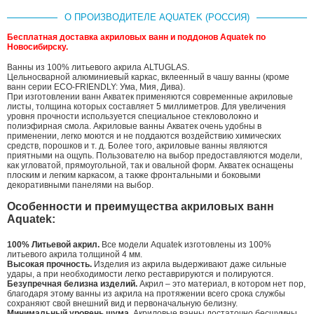
О ПРОИЗВОДИТЕЛЕ AQUATEK (РОССИЯ)
Бесплатная доставка акриловых ванн и поддонов Aquatek по
Новосибирску.
Ванны из 100% литьевого акрила ALTUGLAS.
Цельносварной алюминиевый каркас, вклеенный в чашу ванны (кроме
ванн серии ECO-FRIENDLY: Ума, Мия, Дива).
При изготовлении ванн Акватек применяются современные акриловые
листы, толщина которых составляет 5 миллиметров. Для увеличения
уровня прочности используется специальное стекловолокно и
полиэфирная смола. Акриловые ванны Акватек очень удобны в
применении, легко моются и не поддаются воздействию химических
средств, порошков и т. д. Более того, акриловые ванны являются
приятными на ощупь. Пользователю на выбор предоставляются модели,
как угловатой, прямоугольной, так и овальной форм. Акватек оснащены
плоским и легким каркасом, а также фронтальными и боковыми
декоративными панелями на выбор.
Особенности и преимущества акриловых ванн
Aquatek:
100% Литьевой акрил.
Все модели Aquatek изготовлены из 100%
литьевого акрила толщиной 4 мм.
Высокая прочность.
Изделия из акрила выдерживают даже сильные
удары, а при необходимости легко реставрируются и полируются.
Безупречная белизна изделий.
Акрил – это материал, в котором нет пор,
благодаря этому ванны из акрила на протяжении всего срока службы
сохраняют свой внешний вид и первоначальную белизну.
Минимальный уровень шума.
Акриловые ванны достаточно бесшумны