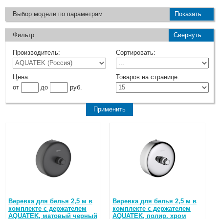
Выбор модели по параметрам
Показать
Фильтр
Свернуть
Производитель:
Сортировать:
Цена:
Товаров на странице:
от
до
руб.
Веревка для белья 2,5 м в
Веревка для белья 2,5 м в
комплекте с держателем
комплекте с держателем
AQUATEK, матовый черный
AQUATEK, полир. хром