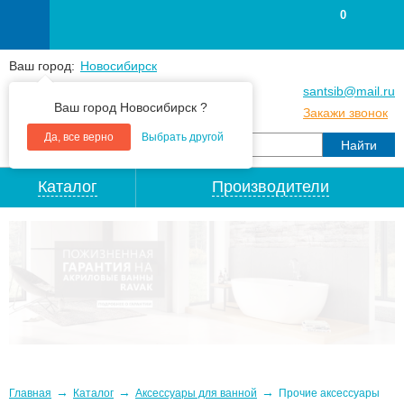
0
Ваш город:
Новосибирск
+7
(383
) 383 25 15
santsib@mail.ru
Ваш город Новосибирск ?
+7
(383
) 213 79 30
Закажи звонок
Да, все верно
Выбрать другой
Каталог
Производители
→
→
→
Главная
Каталог
Аксессуары для ванной
Прочие аксессуары