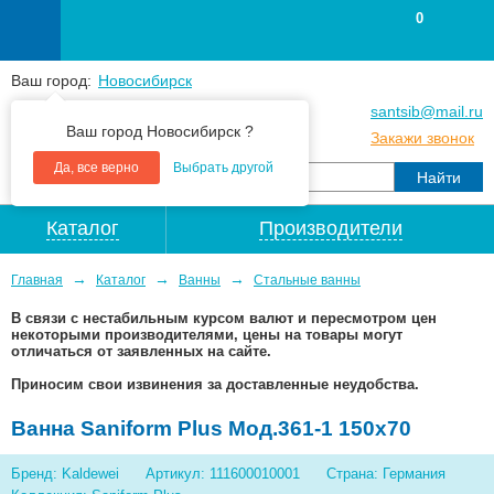
0
Ваш город:
Новосибирск
+7
(383
) 383 25 15
santsib@mail.ru
Ваш город Новосибирск ?
+7
(383
) 213 79 30
Закажи звонок
Да, все верно
Выбрать другой
Каталог
Производители
→
→
→
Главная
Каталог
Ванны
Стальные ванны
В связи с нестабильным курсом валют и пересмотром цен
некоторыми производителями, цены на товары могут
отличаться от заявленных на сайте.
Приносим свои извинения за доставленные неудобства.
Ванна Saniform Plus Мод.361-1 150х70
Бренд: Kaldewei
Артикул: 111600010001
Страна: Германия