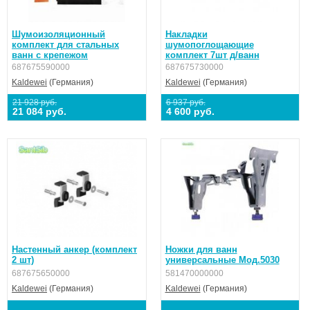
Шумоизоляционный
Накладки
комплект для стальных
шумопоглощающие
ванн с крепежом
комплект 7шт д/ванн
687675590000
687675730000
Kaldewei
(Германия)
Kaldewei
(Германия)
21 928 руб.
6 937 руб.
21 084 руб.
4 600 руб.
Настенный анкер (комплект
Ножки для ванн
2 шт)
универсальные Мод.5030
687675650000
581470000000
Kaldewei
(Германия)
Kaldewei
(Германия)