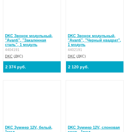
DKC Звонок модульный,
DKC Звонок модульный,
"Avanti", "Закаленная
"Avanti", "Черный квадрат",
сталь", 1 модуль
1 модуль
4404191
4402191
DKC
(ДКС)
DKC
(ДКС)
2 374 руб.
2 120 руб.
DKC Зуммер 12V, белый,
DKC Зуммер 12V, слоновая
1мод.
кость, 1мод.