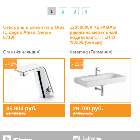
1
2
3
4
Сенсорный смеситель Oras
123590000 KERAMAG
IL Bagno Alessi Sense
раковина мебельная/
8710F
подвесная CITTERIO
/90x50/(белый)
Oras (Финляндия)
Keramag (Германия)
- 42%
- 22%
35 900 руб.
29 700 руб.
61 484 руб.
37 900 руб.