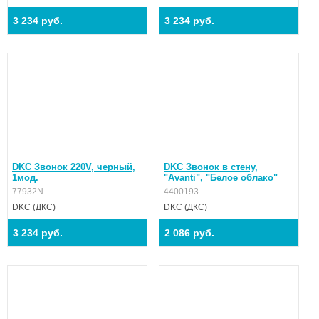
3 234 руб.
3 234 руб.
DKC Звонок 220V, черный,
DKC Звонок в стену,
1мод.
"Avanti", "Белое облако"
77932N
4400193
DKC
(ДКС)
DKC
(ДКС)
3 234 руб.
2 086 руб.