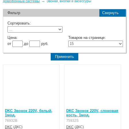
→
домофонные системы
Звонки, кнопки и аксессуры
Фильтр
Свернуть
Сортировать:
Цена:
Товаров на странице:
от
до
руб.
DKC Звонок 220V, белый,
DKC Звонок 220V, слоновая
1мод.
кость, 1мод.
76932B
75932S
DKC
(ДКС)
DKC
(ДКС)