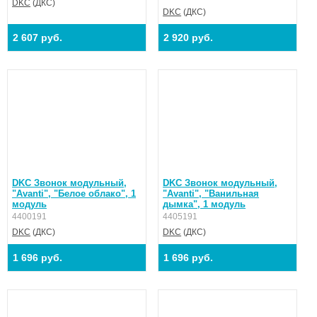
DKC
(ДКС)
DKC
(ДКС)
2 607 руб.
2 920 руб.
DKC Звонок модульный,
DKC Звонок модульный,
"Avanti", "Белое облако", 1
"Avanti", "Ванильная
модуль
дымка", 1 модуль
4400191
4405191
DKC
(ДКС)
DKC
(ДКС)
1 696 руб.
1 696 руб.