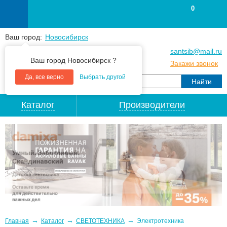
0
Ваш город:
Новосибирск
+7
(383
) 383 25 15
santsib@mail.ru
Ваш город Новосибирск ?
+7
(383
) 213 79 30
Закажи звонок
Да, все верно
Выбрать другой
Каталог
Производители
→
→
→
Главная
Каталог
СВЕТОТЕХНИКА
Электротехника