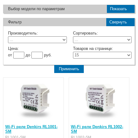
Выбор модели по параметрам
Показать
Фильтр
Свернуть
Производитель:
Сортировать:
Цена:
Товаров на странице:
от
до
руб.
Wi-Fi реле Denkirs RL1001-
Wi-Fi реле Denkirs RL1002-
SM
SM
RL1001-SM
RL1002-SM