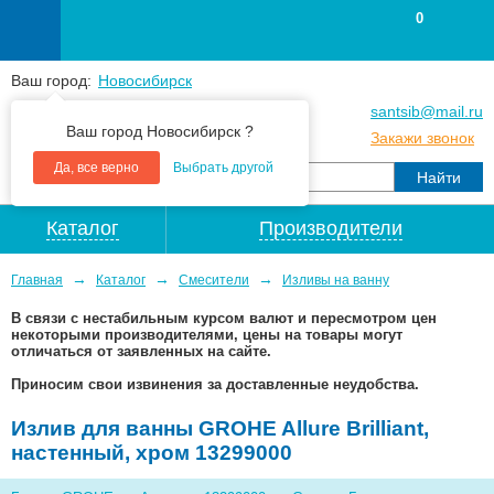
0
Ваш город:
Новосибирск
+7
(383
) 383 25 15
santsib@mail.ru
Ваш город Новосибирск ?
+7
(383
) 213 79 30
Закажи звонок
Да, все верно
Выбрать другой
Каталог
Производители
→
→
→
Главная
Каталог
Смесители
Изливы на ванну
В связи с нестабильным курсом валют и пересмотром цен
некоторыми производителями, цены на товары могут
отличаться от заявленных на сайте.
Приносим свои извинения за доставленные неудобства.
Излив для ванны GROHE Allure Brilliant,
настенный, хром 13299000