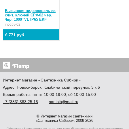
Вызывная видеопанель со
счит. ключей CPV-02 чер.
4пр. 1000TVL IP65 EKF
int-cpv-02
6 771 руб.
Интернет магазин
«Сантехника
Сибири»
Адрес:
Новосибирск
,
Комбинатский переулок, 3 к.6
Время работы: пн-пт 10.00-19.00, сб 10.00-15.00
+7
(383
) 383 25 15
santsib@mail.ru
© Интернет магазин сантехники
«Сантехника Сибири», 2008-2026
Обращаем Ваше внимание на то, что данный интернет-сайт и его содержимое