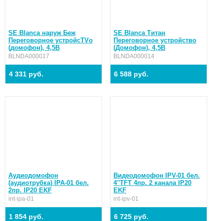
SE Blanca наруж Беж
SE Blanca Титан
Переговорное устройсTVо
Переговорное устройство
(домофон), 4,5В
(Домофон), 4,5В
BLNDA000017
BLNDA000014
4 331 руб.
6 588 руб.
Аудиодомофон
Видеодомофон IPV-01 бел.
(аудиотрубка) IPA-01 бел.
4''TFT 4пр. 2 канала IP20
2пр. IP20 EKF
EKF
int-ipa-01
int-ipv-01
1 854 руб.
6 725 руб.