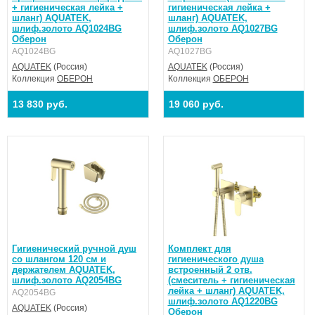
+ гигиеническая лейка +
гигиеническая лейка +
шланг) AQUATEK,
шланг) AQUATEK,
шлиф.золото AQ1024BG
шлиф.золото AQ1027BG
Оберон
Оберон
AQ1024BG
AQ1027BG
AQUATEK
(Россия)
AQUATEK
(Россия)
Коллекция
ОБЕРОН
Коллекция
ОБЕРОН
13 830 руб.
19 060 руб.
Гигиенический ручной душ
Комплект для
со шлангом 120 см и
гигиенического душа
держателем AQUATEK,
встроенный 2 отв.
шлиф.золото AQ2054BG
(смеситель + гигиеническая
лейка + шланг) AQUATEK,
AQ2054BG
шлиф.золото AQ1220BG
AQUATEK
(Россия)
Оберон