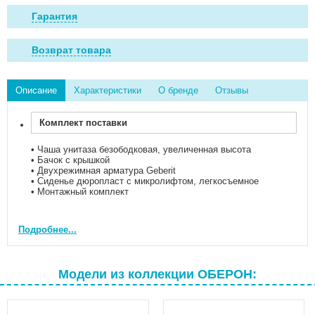
Гарантия
Возврат товара
Описание
Характеристики
О бренде
Отзывы
Комплект поставки
• Чаша унитаза безободковая, увеличенная высота
• Бачок с крышкой
• Двухрежимная арматура Geberit
• Сиденье дюропласт с микролифтом, легкосъемное
• Монтажный комплект
Большой унитаз Aquatek Оберон изготовлен из 100%
Подробнее...
санитарного фарфора, который сохраняет безупречную
белизну на протяжении всего срока службы, не впитывает
грязь и запахи и достаточно легко моется.
Модели из коллекции ОБЕРОН:
Двойной режим смыва позволяет экономно расходовать
воду. Сливная арматура бачка ведущего швейцарского
производителя Geberit рассчитана на 200 000 циклов
использования. Безободковая конструкция чаши