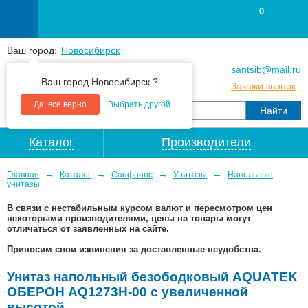
0
Ваш город:
Новосибирск
+7
(383
) 383 25 15
santsib@mail.ru
Ваш город Новосибирск ?
+7
(383
) 213 79 30
Закажи звонок
Да, все верно
Выбрать другой
Каталог
Производители
→
→
→
→
Главная
Каталог
Санфаянс
Унитазы
Напольные
унитазы
В связи с нестабильным курсом валют и пересмотром цен
некоторыми производителями, цены на товары могут
отличаться от заявленных на сайте.
Приносим свои извинения за доставленные неудобства.
Унитаз напольный безободковый AQUATEK
ОБЕРОН AQ1273H-00 с увеличенной
высотой