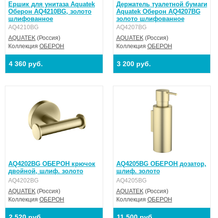
Ершик для унитаза Aquatek
Держатель туалетной бумаги
Оберон AQ4210BG, золото
Aquatek Оберон AQ4207BG
шлифованное
золото шлифованное
AQ4210BG
AQ4207BG
AQUATEK
(Россия)
AQUATEK
(Россия)
Коллекция
ОБЕРОН
Коллекция
ОБЕРОН
4 360 руб.
3 200 руб.
AQ4202BG ОБЕРОН крючок
AQ4205BG ОБЕРОН дозатор,
двойной, шлиф. золото
шлиф. золото
AQ4202BG
AQ4205BG
AQUATEK
(Россия)
AQUATEK
(Россия)
Коллекция
ОБЕРОН
Коллекция
ОБЕРОН
2 520 руб.
11 500 руб.