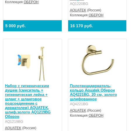
Коллекция
ОБЕРОН
AQ1220BG
AQUATEK
(Россия)
Коллекция
ОБЕРОН
5 000 руб.
16 170 руб.
Набор с гигиеническим
Полотенцедержатель-
душем (смеситель +
кольцо Aquatek Оберон
гигиеническая лейка +
AQ4221BG, 20 см, золото
шланг + шланговое
шлифованное
подсоединение с
AQ4221BG
держателем) AQUATEK,
AQUATEK
(Россия)
шлиф.золото AQ1219BG
Коллекция
ОБЕРОН
Оберон
AQ1219BG
AQUATEK
(Россия)