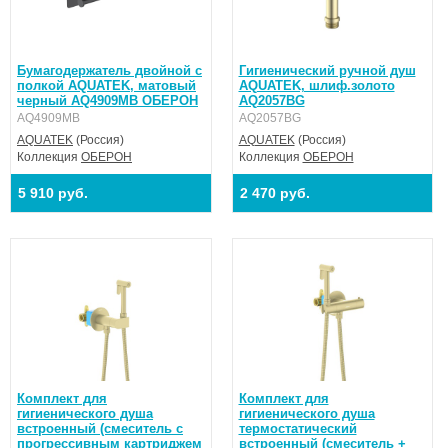
Бумагодержатель двойной с
Гигиенический ручной душ
полкой AQUATEK, матовый
AQUATEK, шлиф.золото
черный AQ4909MB ОБЕРОН
AQ2057BG
AQ4909MB
AQ2057BG
AQUATEK
(Россия)
AQUATEK
(Россия)
Коллекция
ОБЕРОН
Коллекция
ОБЕРОН
5 910 руб.
2 470 руб.
Комплект для
Комплект для
гигиенического душа
гигиенического душа
встроенный (смеситель с
термостатический
прогрессивным картриджем
встроенный (смеситель +