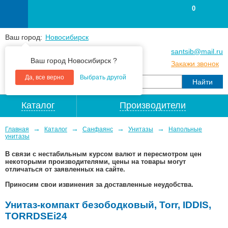
0
Ваш город:
Новосибирск
+7
(383
) 383 25 15
santsib@mail.ru
Ваш город Новосибирск ?
+7
(383
) 213 79 30
Закажи звонок
Да, все верно
Выбрать другой
Каталог
Производители
→
→
→
→
Главная
Каталог
Санфаянс
Унитазы
Напольные
унитазы
В связи с нестабильным курсом валют и пересмотром цен
некоторыми производителями, цены на товары могут
отличаться от заявленных на сайте.
Приносим свои извинения за доставленные неудобства.
Унитаз-компакт безободковый, Torr, IDDIS,
TORRDSEi24