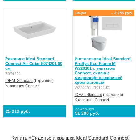
– 2 256 руб.
АКЦИЯ
Раковина Ideal Standard
Инсталляция Ideal Standard
Connect Air Cube E074201 60
ProSys Eco Frame M
см
W220101 с унитазом
Connect, сиденье
E074201
микролифт с клавишей
IDEAL Standard
(Германия)
хром матовый
Коллекция
Connect
W220101+R0121JG
IDEAL Standard
(Германия)
Коллекция
Connect
33 456 руб.
25 212 руб.
31 200 руб.
Купить «Сиденье и крышка Ideal Standard Connect