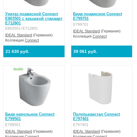
Унитаз подвесной Connect
Биде подвесное Connect
E803501 с крышкой стандарт
E799701
E712801
E799701
E803501+E712801
IDEAL Standard
(Германия)
IDEAL Standard
(Германия)
Коллекция
Connect
Коллекция
Connect
21 630 руб.
39 061 руб.
Биде напольное Connect
Полупьедестал Connect
E799501
E797401
E799501
E797401
IDEAL Standard
(Германия)
IDEAL Standard
(Германия)
Коллекция
Connect
Коллекция
Connect