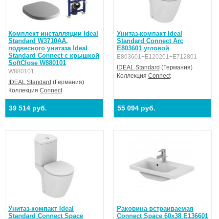
Комплект инсталляции Ideal
Унитаз-компакт Ideal
Standard W3710AA,
Standard Connect Arc
подвесного унитаза Ideal
E803601 угловой
Standard Connect с крышкой
E803601+E120201+E712801
SoftClose W880101
IDEAL Standard
(Германия)
W880101
Коллекция
Connect
IDEAL Standard
(Германия)
Коллекция
Connect
39 514 руб.
55 094 руб.
Унитаз-компакт Ideal
Раковина встраиваемая
Standard Connect Space
Connect Space 60x38 E136601