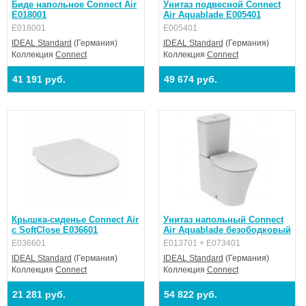
Биде напольное Connect Air
Унитаз подвесной Connect
E018001
Air Aquablade E005401
E018001
E005401
IDEAL Standard
(Германия)
IDEAL Standard
(Германия)
Коллекция
Connect
Коллекция
Connect
41 191 руб.
49 674 руб.
Крышка-сиденье Connect Air
Унитаз напольный Connect
с SoftClose E036601
Air Aquablade безободковый
E036601
E013701 + E073401
IDEAL Standard
(Германия)
IDEAL Standard
(Германия)
Коллекция
Connect
Коллекция
Connect
21 281 руб.
54 822 руб.