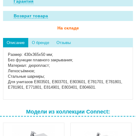
Гарантия
Возврат товара
На складе
Описание
О бренде
Отзывы
Размер: 430x365x50 мм;
Без функции плавного закрывания;
Материал: дюропласт;
Легкосъёмное;
Стальные шарниры;
Для унитазов E803501, E803701, E803601, E781701, E781801,
E781901, E771801, E814901, E803401, E804601.
Модели из коллекции Connect: