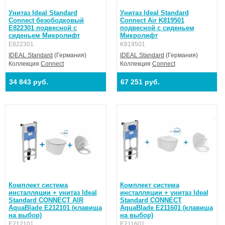
Унитаз Ideal Standard
Унитаз Ideal Standard
Connect безободковый
Connect Air K819501
E822301 подвесной с
подвесной с сиденьем
сиденьем Микролифт
Микролифт
E822301
K819501
IDEAL Standard
(Германия)
IDEAL Standard
(Германия)
Коллекция
Connect
Коллекция
Connect
34 843 руб.
67 251 руб.
Комплект система
Комплект система
инсталляции + унитаз Ideal
инсталляции + унитаз Ideal
Standard CONNECT AIR
Standard CONNECT
AquaBlade E212101 (клавиша
AquaBlade E211601 (клавиша
на выбор)
на выбор)
E212101
E211601