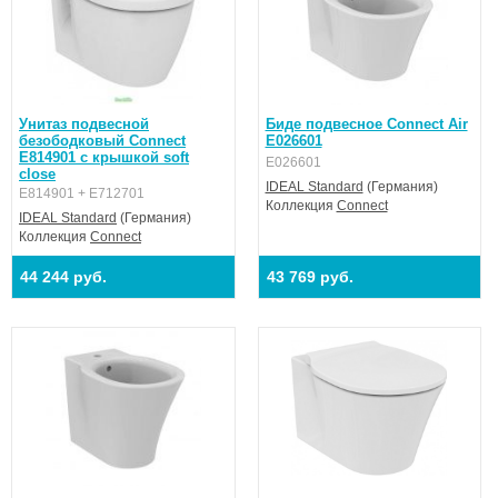
Унитаз подвесной
Биде подвесное Connect Air
безободковый Connect
E026601
E814901 с крышкой soft
E026601
close
IDEAL Standard
(Германия)
E814901 + E712701
Коллекция
Connect
IDEAL Standard
(Германия)
Коллекция
Connect
44 244 руб.
43 769 руб.