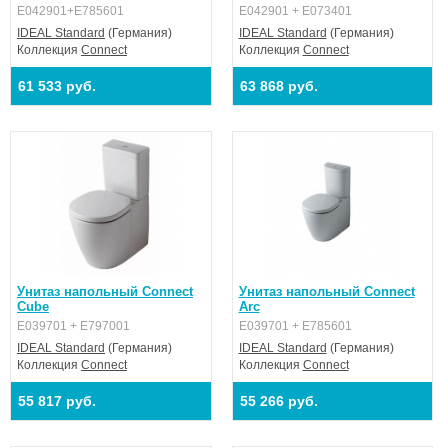
E042901+E785601
E042901 + E073401
IDEAL Standard
(Германия)
IDEAL Standard
(Германия)
Коллекция
Connect
Коллекция
Connect
61 533 руб.
63 868 руб.
Унитаз напольный Connect
Унитаз напольный Connect
Cube
Arc
E039701 + E797001
E039701 + E785601
IDEAL Standard
(Германия)
IDEAL Standard
(Германия)
Коллекция
Connect
Коллекция
Connect
55 817 руб.
55 266 руб.