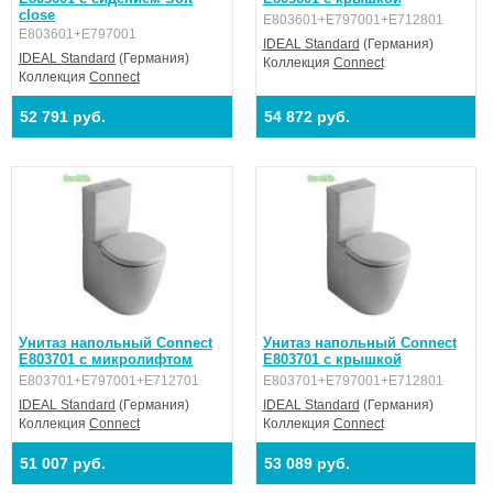
close
E803601+E797001+E712801
E803601+E797001
IDEAL Standard
(Германия)
IDEAL Standard
(Германия)
Коллекция
Connect
Коллекция
Connect
52 791 руб.
54 872 руб.
Унитаз напольный Connect
Унитаз напольный Connect
E803701 с микролифтом
E803701 с крышкой
E803701+E797001+E712701
E803701+E797001+E712801
IDEAL Standard
(Германия)
IDEAL Standard
(Германия)
Коллекция
Connect
Коллекция
Connect
51 007 руб.
53 089 руб.