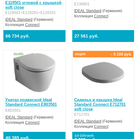
E119501 угловой с крышкой
E136601
soft close
IDEAL Standard
(Германия)
E119501+E120201+E120201
Коллекция
Connect
IDEAL Standard
(Германия)
Коллекция
Connect
66 734 руб.
27 561 руб.
– 5 100 руб.
АКЦИЯ
Унитаз подвесной Ideal
Сиденье и крышка Ideal
Standard Connect E803501
Standard Connect E712701
soft close
E803501
E712701
IDEAL Standard
(Германия)
IDEAL Standard
(Германия)
Коллекция
Connect
Коллекция
Connect
13 100 руб.
40 385 руб.