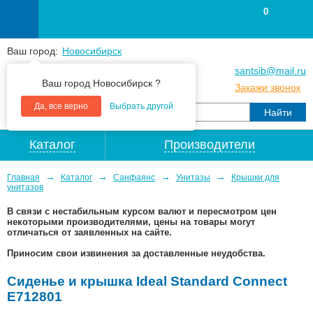
0
Ваш город:
Новосибирск
+7
(383
) 383 25 15
santsib@mail.ru
Ваш город Новосибирск ?
+7
(383
) 213 79 30
Закажи звонок
Да, все верно
Выбрать другой
Каталог
Производители
→
→
→
→
Главная
Каталог
Санфаянс
Унитазы
Крышки для
унитазов
В связи с нестабильным курсом валют и пересмотром цен
некоторыми производителями, цены на товары могут
отличаться от заявленных на сайте.
Приносим свои извинения за доставленные неудобства.
Сиденье и крышка Ideal Standard Connect
E712801