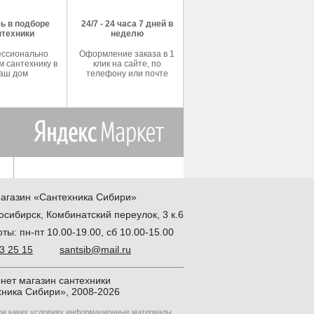
ь в подборе
24/7 - 24 часа 7 дней в
нтехники
неделю
ссионально
Оформление заказа в 1
 сантехнику в
клик на сайте, по
аш дом
телефону или почте
агазин
«Сантехника
Сибири»
осибирск
,
Комбинатский переулок, 3 к.6
ты: пн-пт 10.00-19.00, сб 10.00-15.00
83 25 15
santsib@mail.ru
нет магазин сантехники
ника Сибири», 2008-2026
при каких условиях информационные материалы,