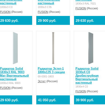
настенный
настенный
1830x3 RAL 7021
1830x3 C0
1830x3 C35
FUSION
(Россия)
FUSION
(Россия)
FUSION
(Россия)
29 630 руб.
29 900 руб.
29 630 руб.
Радиатор Solid
Радиатор Эстет-1
Радиатор Solid
1830x3 RAL 9003
1800х135 3 секции
1830x4 C0
Мат Вертикальный
Дробеструйная
00-0301-1803
настенный
Вертикальный
Эстет
(Россия)
настенный
1830x3 RAL 9003
1830x4 C0
FUSION
(Россия)
FUSION
(Россия)
29 630 руб.
41 050 руб.
39 900 руб.