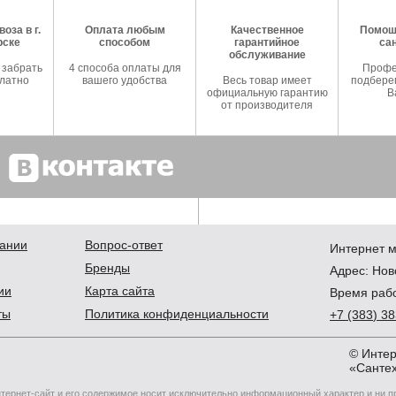
оза в г.
Оплата любым
Качественное
Помош
рске
способом
гарантийное
са
обслуживание
 забрать
4 способа оплаты для
Профе
латно
вашего удобства
Весь товар имеет
подберем
официальную гарантию
В
от производителя
ании
Вопрос-ответ
Интернет м
Бренды
Адрес:
Нов
ии
Карта сайта
Время рабо
ты
Политика конфиденциальности
+7
(383
) 3
© Интер
«Сантех
тернет-сайт и его содержимое носит исключительно информационный характер и ни 