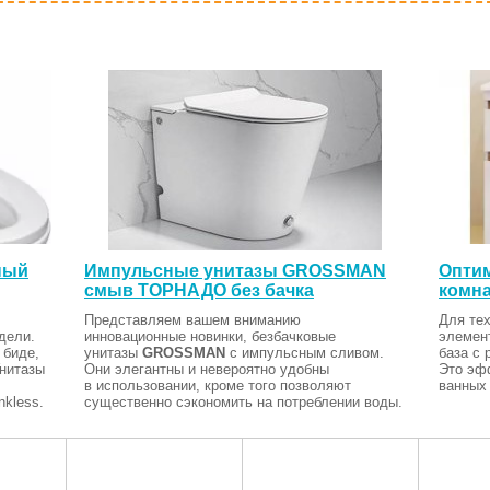
ный
Импульсные унитазы GROSSMAN
Оптим
смыв ТОРНАДО без бачка
комна
Представляем вашем вниманию
Для тех
дели.
инновационные новинки, безбачковые
элемен
 биде,
унитазы
GROSSMAN
с импульсным сливом.
база с 
Унитазы
Они элегантны и невероятно удобны
Это эф
в использовании, кроме того позволяют
ванных 
kless.
существенно сэкономить на потреблении воды.