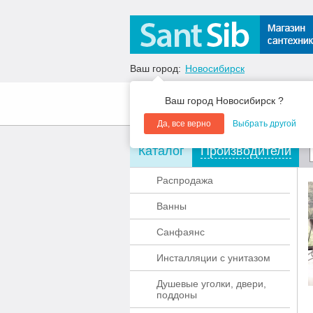
Ваш город:
Новосибирск
Ваш город Новосибирск ?
О компании
Акции
Да, все верно
Выбрать другой
Каталог
Производители
Распродажа
Ванны
Санфаянс
Инсталляции с унитазом
Душевые уголки, двери,
поддоны