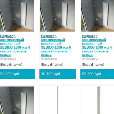
Радиатор
Радиатор
Радиатор
алюминиевый
алюминиевый
алюминиевый
секционный
секционный
секционный
SEBINO 1800 мм 4
SEBINO 1800 мм 6
SEBINO 2000 мм 4
секций боковое
секций боковое
секций боковое
белый
белый
белый
SE18001004
SE18001006
SE20001004
Globo
(Италия)
Globo
(Италия)
Globo
(Италия)
52 300 руб.
70 700 руб.
55 300 руб.