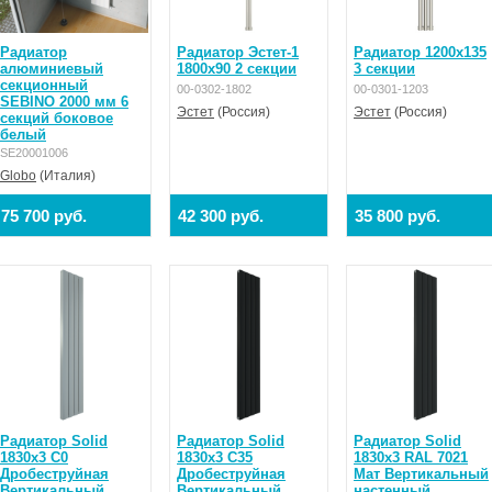
Радиатор
Радиатор Эстет-1
Радиатор 1200х135
алюминиевый
1800х90 2 секции
3 секции
секционный
00-0302-1802
00-0301-1203
SEBINO 2000 мм 6
Эстет
(Россия)
Эстет
(Россия)
секций боковое
белый
SE20001006
Globo
(Италия)
75 700 руб.
42 300 руб.
35 800 руб.
Радиатор Solid
Радиатор Solid
Радиатор Solid
1830x3 C0
1830x3 C35
1830x3 RAL 7021
Дробеструйная
Дробеструйная
Мат Вертикальный
Вертикальный
Вертикальный
настенный