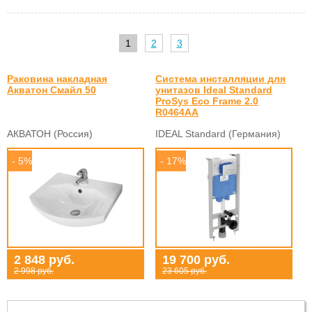
1
2
3
Раковина накладная
Система инсталляции для
Акватон Смайл 50
унитазов Ideal Standard
ProSys Eco Frame 2.0
R0464AA
АКВАТОН (Россия)
IDEAL Standard (Германия)
- 5%
- 17%
2 848 руб.
19 700 руб.
2 998 руб.
23 605 руб.