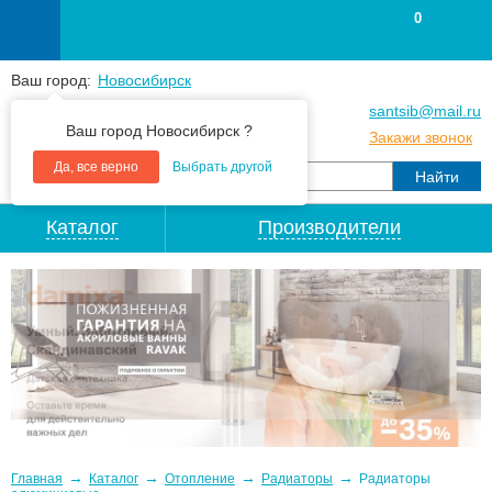
0
Ваш город:
Новосибирск
+7
(383
) 383 25 15
santsib@mail.ru
Ваш город Новосибирск ?
+7
(383
) 213 79 30
Закажи звонок
Да, все верно
Выбрать другой
Каталог
Производители
→
→
→
→
Главная
Каталог
Отопление
Радиаторы
Радиаторы