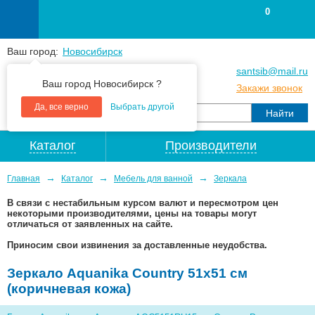
0
Ваш город:
Новосибирск
+7
(383
) 383 25 15
santsib@mail.ru
Ваш город Новосибирск ?
+7
(383
) 213 79 30
Закажи звонок
Да, все верно
Выбрать другой
Каталог
Производители
→
→
→
Главная
Каталог
Мебель для ванной
Зеркала
В связи с нестабильным курсом валют и пересмотром цен
некоторыми производителями, цены на товары могут
отличаться от заявленных на сайте.
Приносим свои извинения за доставленные неудобства.
Зеркало Aquanika Country 51x51 см
(коричневая кожа)