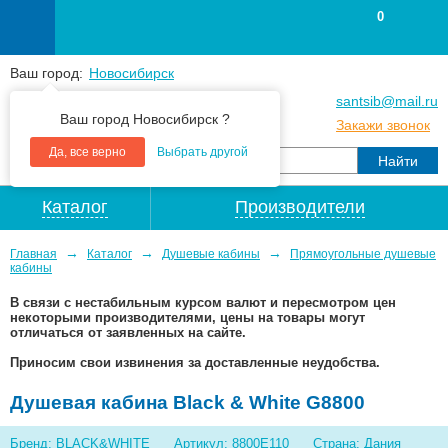
0
Ваш город:
Новосибирск
+7
(383
) 383 25 15
santsib@mail.ru
Ваш город Новосибирск ?
+7
(383
) 213 79 30
Закажи звонок
Да, все верно
Выбрать другой
Каталог
Производители
→
→
→
Главная
Каталог
Душевые кабины
Прямоугольные душевые
кабины
В связи с нестабильным курсом валют и пересмотром цен
некоторыми производителями, цены на товары могут
отличаться от заявленных на сайте.
Приносим свои извинения за доставленные неудобства.
Душевая кабина Black & White G8800
Бренд: BLACK&WHITE
Артикул: 8800E110
Страна: Дания