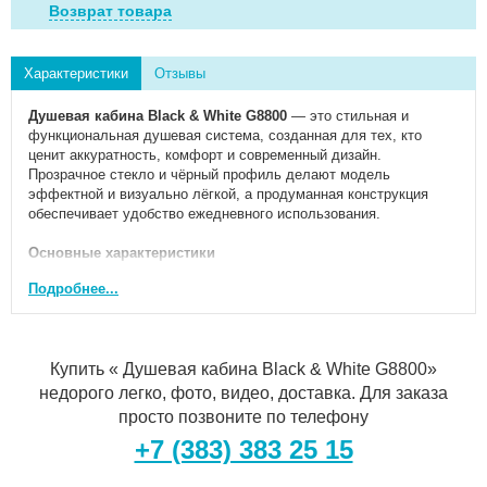
Возврат товара
Характеристики
Отзывы
Душевая кабина Black & White G8800
— это стильная и
функциональная душевая система, созданная для тех, кто
ценит аккуратность, комфорт и современный дизайн.
Прозрачное стекло и чёрный профиль делают модель
эффектной и визуально лёгкой, а продуманная конструкция
обеспечивает удобство ежедневного использования.
Основные характеристики
Размеры
: 110 × 80 × 217 см
Подробнее...
Форма
: прямоугольная
Материал стекла
: прозрачное закалённое стекло (5-6 мм)
Профиль
: алюминиевый, чёрный
Купить « Душевая кабина Black & White G8800»
Тип дверей
: раздвижные
недорого легко, фото, видео, доставка. Для заказа
Ориентация
: универсальная (подходит для установки слева
или справа)
просто позвоните по телефону
Установка
: пристенная
+7 (383) 383 25 15
Гарантия
: 2 года