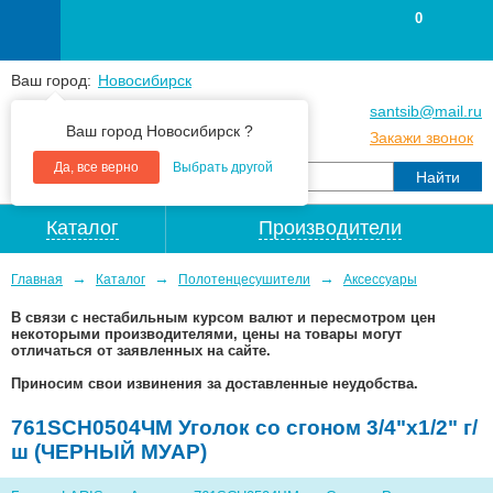
0
Ваш город:
Новосибирск
+7
(383
) 383 25 15
santsib@mail.ru
Ваш город Новосибирск ?
+7
(383
) 213 79 30
Закажи звонок
Да, все верно
Выбрать другой
Каталог
Производители
→
→
→
Главная
Каталог
Полотенцесушители
Аксессуары
В связи с нестабильным курсом валют и пересмотром цен
некоторыми производителями, цены на товары могут
отличаться от заявленных на сайте.
Приносим свои извинения за доставленные неудобства.
761SCH0504ЧМ Уголок со сгоном 3/4"х1/2" г/
ш (ЧЕРНЫЙ МУАР)