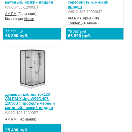
матовый, низкий поддон
серебристый, низкий
поддон
W9XC-403-12090BT
W9XC-403-12090MT
AM.PM
(Германия)
AM.PM
(Германия)
Коллекция
Above
Коллекция
Above
78 290 руб.
78 290 руб.
66 890 руб.
66 890 руб.
Душевая кабина 90x120
AM.PM X-Joy W94C-403-
12090BT профиль черный
матовый, низкий поддон
W94C-403-12090BT
AM.PM
(Германия)
95 490 руб.