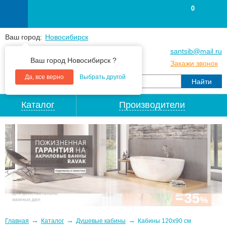
0
Ваш город:
Новосибирск
+7
(383
) 383 25 15
santsib@mail.ru
Ваш город Новосибирск ?
+7
(383
) 213 79 30
Закажи звонок
Да, все верно
Выбрать другой
Каталог
Производители
→
→
→
Главная
Каталог
Душевые кабины
Кабины 120x90 см