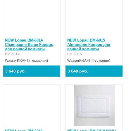
NEW Lopau BM-6014
NEW Lopau BM-6015
Champagne Beige Коврик
Almondine Коврик для
для ванной комнаты
ванной комнаты
BM-6014
BM-6015
WasserKRAFT
(Германия)
WasserKRAFT
(Германия)
3 640 руб.
3 640 руб.