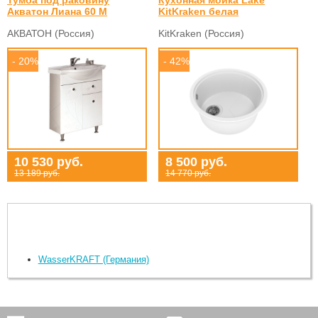
Акватон Лиана 60 М
KitKraken белая
АКВАТОН (Россия)
KitKraken (Россия)
- 20%
- 42%
10 530 руб.
8 500 руб.
13 189 руб.
14 770 руб.
WasserKRAFT (Германия)