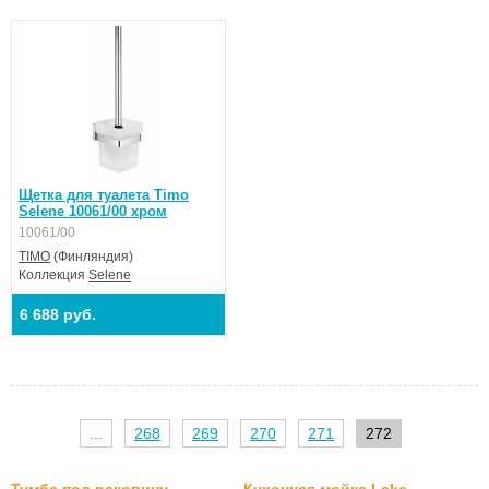
Щетка для туалета Timo
Selene 10061/00 хром
10061/00
TIMO
(Финляндия)
Коллекция
Selene
6 688 руб.
...
268
269
270
271
272
Тумба под раковину
Кухонная мойка Lake