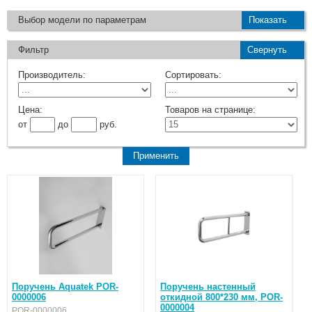
Выбор модели по параметрам
Показать
Фильтр
Свернуть
Производитель:
Сортировать:
Цена:
Товаров на странице:
от
до
руб.
Поручень Aquatek POR-
Поручень настенный
0000006
откидной 800*230 мм, POR-
0000004
POR-0000006