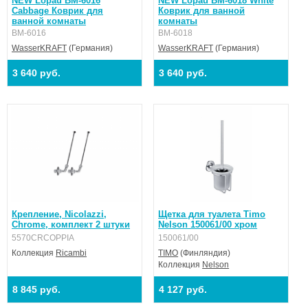
NEW Lopau BM-6016
NEW Lopau BM-6018 White
Cabbage Коврик для
Коврик для ванной
ванной комнаты
комнаты
BM-6016
BM-6018
WasserKRAFT
(Германия)
WasserKRAFT
(Германия)
3 640 руб.
3 640 руб.
Крепление, Nicolazzi,
Щетка для туалета Timo
Chrome, комплект 2 штуки
Nelson 150061/00 хром
5570CRCOPPIA
150061/00
Коллекция
Ricambi
TIMO
(Финляндия)
Коллекция
Nelson
8 845 руб.
4 127 руб.