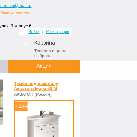
santsib@mail.ru
Закажи звонок
лок, 3 корпус 6
Войти
Регистрация
Корзина
0
Товаров еще не
выбрано
Акции
ных комнат
Контакты
Тумба под раковину
Акватон Лиана 60 М
АКВАТОН (Россия)
- 20%