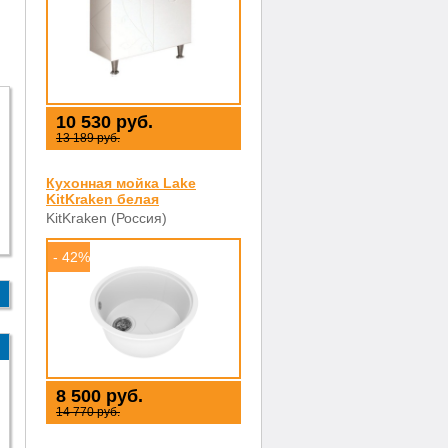
10 530 руб.
13 189 руб.
Кухонная мойка Lake
KitKraken белая
KitKraken (Россия)
- 42%
8 500 руб.
14 770 руб.