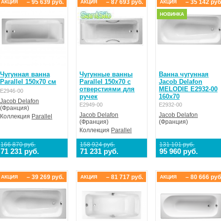
– 95 639 руб.
– 87 693 руб.
– 35 142 руб
АКЦИЯ
АКЦИЯ
АКЦИЯ
НОВИНКА
Чугунная ванна
Чугунные ванны
Ванна чугунная
Parallel 150x70 см
Parallel 150x70 с
Jacob Delafon
отверстиями для
MELODIE E2932-00
E2946-00
ручек
160x70
Jacob Delafon
E2949-00
E2932-00
(Франция)
Jacob Delafon
Jacob Delafon
Коллекция
Parallel
(Франция)
(Франция)
Коллекция
Parallel
166 870 руб.
158 924 руб.
131 101 руб.
71 231 руб.
71 231 руб.
95 960 руб.
– 39 269 руб.
– 81 717 руб.
– 80 666 руб
АКЦИЯ
АКЦИЯ
АКЦИЯ