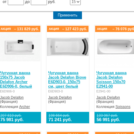
от
до
руб.
– 131 829 руб.
– 127 423 руб.
– 76 076 руб
АКЦИЯ
АКЦИЯ
АКЦИЯ
Чугунная ванна
Чугунная ванна
Чугунная ванна
150х75 Jacob
Jacob Delafon Biove
Jacob Delafon
Delafon Archer
E6D903-0, 150x75
Soisson 150x70
E6D906-0, белый
см, цвет белый
E2941-00
E6D906-0
E6D903-0
E2941-00
Jacob Delafon
Jacob Delafon
Jacob Delafon
(Франция)
(Франция)
(Франция)
Коллекция
Archer
Коллекция
Soissons
207 810 руб.
198 664 руб.
133 067 руб.
75 981 руб.
71 241 руб.
56 991 руб.