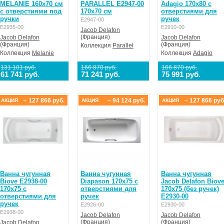
MELANIE 160x70 см
PARALLEL E2947-00
Adagio 170x80 с
с отверстиями под
170x70 см
отверстиями для
ручки
ручек
E2947-00
E2935-00
E2910-00
Jacob Delafon
(Франция)
Jacob Delafon
Jacob Delafon
(Франция)
(Франция)
Коллекция
Parallel
Коллекция
Melanie
Коллекция
Adagio
131 101 руб.
166 870 руб.
166 870 руб.
61 741 руб.
71 241 руб.
75 991 руб.
– 127 866 руб.
– 94 124 руб.
– 127 866 руб
АКЦИЯ
АКЦИЯ
АКЦИЯ
Ванна чугунная
Ванна чугунная
Ванна чугунная
Biove E2938-00
Diapason 170x75 с
Jacob Delafon Biov
170x75 с
отверстиями для
170x75 (без ручек)
отверстиями для
ручек
E2930-00
ручек
E2926-00
E2930-00
E2938-00
Jacob Delafon
Jacob Delafon
(Франция)
(Франция)
Jacob Delafon