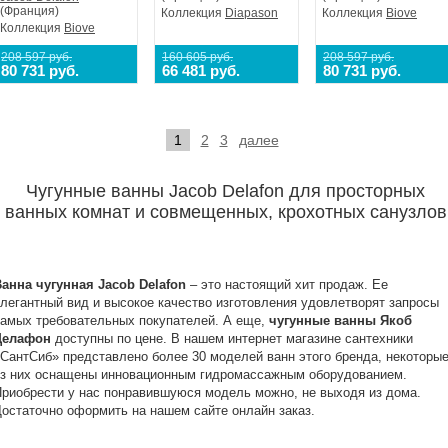
(Франция)
Коллекция
Diapason
Коллекция
Biove
Коллекция
Biove
208 597 руб.
160 605 руб.
208 597 руб.
80 731 руб.
66 481 руб.
80 731 руб.
1
2
3
далее
Чугунные ванны Jacob Delafon для просторных
ванных комнат и совмещенных, крохотных санузлов
Ванна чугунная
Jacob
Delafon
– это настоящий хит продаж. Ее
легантный вид и высокое качество изготовления удовлетворят запросы
амых требовательных покупателей. А еще,
чугунные ванны Якоб
Делафон
доступны по цене. В нашем интернет магазине сантехники
СантСиб» представлено более 30 моделей ванн этого бренда, некоторы
из них оснащены инновационным гидромассажным оборудованием.
риобрести у нас понравившуюся модель можно, не выходя из дома.
остаточно оформить на нашем сайте онлайн заказ.