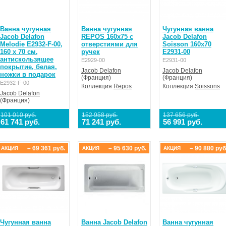
Ванна чугунная
Ванна чугунная
Чугунная ванна
Jacob Delafon
REPOS 160x75 с
Jacob Delafon
Melodie E2932-F-00,
отверстиями для
Soisson 160x70
160 x 70 см,
ручек
E2931-00
антискользящее
E2929-00
E2931-00
покрытие, белая,
Jacob Delafon
Jacob Delafon
ножки в подарок
(Франция)
(Франция)
E2932-F-00
Коллекция
Repos
Коллекция
Soissons
Jacob Delafon
(Франция)
101 010 руб.
152 958 руб.
137 656 руб.
61 741 руб.
71 241 руб.
56 991 руб.
– 69 361 руб.
– 95 630 руб.
– 90 880 руб
АКЦИЯ
АКЦИЯ
АКЦИЯ
Чугунная ванна
Ванна Jacob Delafon
Ванна чугунная