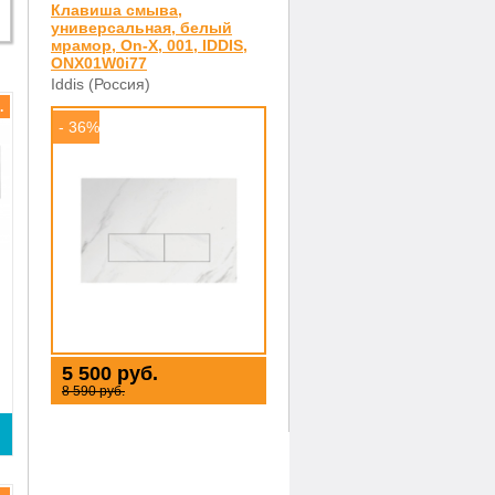
Клавиша смыва,
универсальная, белый
мрамор, On-X, 001, IDDIS,
ONX01W0i77
Iddis (Россия)
.
- 36%
5 500 руб.
8 590 руб.