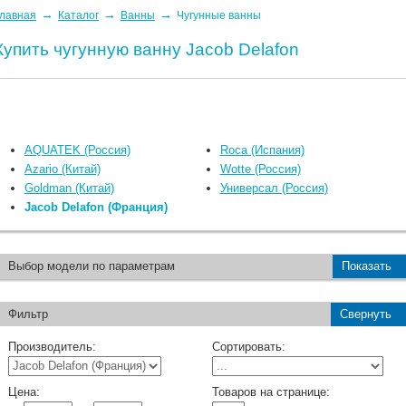
→
→
→
лавная
Каталог
Ванны
Чугунные ванны
Купить чугунную ванну Jacob Delafon
AQUATEK (Россия)
Roca (Испания)
Azario (Китай)
Wotte (Россия)
Goldman (Китай)
Универсал (Россия)
Jacob Delafon (Франция)
Выбор модели по параметрам
Показать
Фильтр
Свернуть
Производитель:
Сортировать:
Цена:
Товаров на странице: