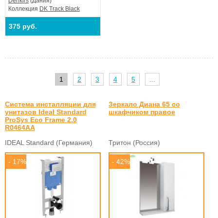
Denkirs
(Дания)
Коллекция
DK Track Black
375 руб.
1
2
3
4
5
...
Система инсталляции для
Зеркало Диана 65 со
унитазов Ideal Standard
шкафчиком правое
ProSys Eco Frame 2.0
R0464AA
IDEAL Standard (Германия)
Тритон (Россия)
- 17%
- 42%