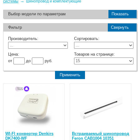
→
системы
Шинопровод и комплектующие
Выбор модели по параметрам
Показать
Фильтр
Свернуть
Производитель:
Сортировать:
Цена:
Товаров на странице:
от
до
руб.
WI-FI конвертер Denkirs
Встраиваемый шинопровод
DK7400-WF
Feron CAB1004 10351