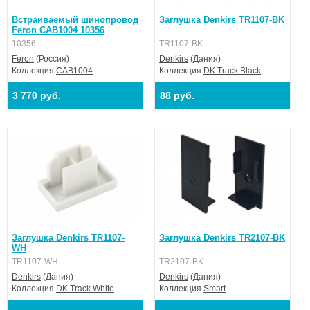
Встраиваемый шинопровод
Заглушка Denkirs TR1107-BK
Feron CAB1004 10356
10356
TR1107-BK
Feron
(Россия)
Denkirs
(Дания)
Коллекция
CAB1004
Коллекция
DK Track Black
3 770 руб.
88 руб.
Заглушка Denkirs TR1107-
Заглушка Denkirs TR2107-BK
WH
TR1107-WH
TR2107-BK
Denkirs
(Дания)
Denkirs
(Дания)
Коллекция
DK Track White
Коллекция
Smart