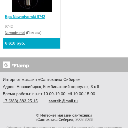
320 мм
Лампы
Бра Nowodvorski 9742
Тип лампы
Накаливания или LED
9742
Мощность лампы
60 W
Nowodvorski
(Польша)
Мощность общая
60 W
6 610 руб.
Напряжение
220 V
Количество ламп
1 шт
Тип цоколя
E27
Лампы в комплекте
Интернет магазин
«Сантехника
Сибири»
Нет
Адрес:
Новосибирск
,
Комбинатский переулок, 3 к.6
Выключатель
Выключатель
Время работы: пн-пт 10.00-19.00, сб 10.00-15.00
Нет
+7
(383
) 383 25 15
santsib@mail.ru
Дополнительные параметры
Место установки
На стену
© Интернет магазин сантехники
Площадь освещения
«Сантехника Сибири», 2008-2026
4 кв.м
Обращаем Ваше внимание на то, что данный интернет-сайт и его содержимое