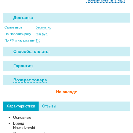
Почему купить у нас!
Доставка
Самовывоз
бесплатно
По Новосибирску
500 руб.
По РФ и Казахстану
ТК
Способы оплаты
Гарантия
Возврат товара
На складе
Характеристики
Отзывы
Основные
Бренд
Nowodvorski