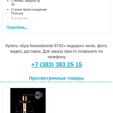
Степень защиты ip
20
Страна происхождения
Польша
Коллекция
MANUFACTURE
Подробнее...
Артикул
9742
Внешний вид
Стиль
Лофт
Купить «Бра Nowodvorski 9742» недорого легко, фото,
Форма
видео, доставка. Для заказа просто позвоните по
Круг
телефону
Цвет арматуры
Черный
+7 (383) 383 25 15
Цвет плафона
Черный
Материалы
Просмотренные товары
Материал арматуры
Металл
Материал плафона
Металл
Размеры
Длина
330 мм
Высота