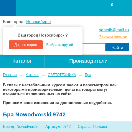
0
Ваш город:
Новосибирск
+7
(383
) 383 25 15
santsib@mail.ru
Ваш город Новосибирск ?
+7
(383
) 213 79 30
Закажи звонок
Да, все верно
Выбрать другой
Каталог
Производители
→
→
→
Главная
Каталог
СВЕТОТЕХНИКА
Бра
В связи с нестабильным курсом валют и пересмотром цен
некоторыми производителями, цены на товары могут
отличаться от заявленных на сайте.
Приносим свои извинения за доставленные неудобства.
Бра Nowodvorski 9742
Бренд: Nowodvorski
Артикул: 9742
Страна: Польша